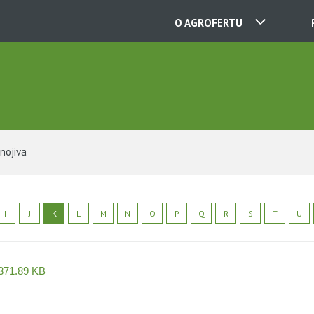
O AGROFERTU
NAŠE SPOLEČNOSTI
KONTAKTY
hnojiva
O NÁS
I
J
K
L
M
N
O
P
Q
R
S
T
U
KARIÉRA
371.89 KB
AKTUALITY