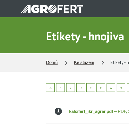
Přejít
k
hlavnímu
obsahu
Etikety - hnojiva
Etikety - 
Domů
Ke stažení
A
B
C
D
E
F
G
H
kalcifert_ikr_agrar.pdf
– PDF, 