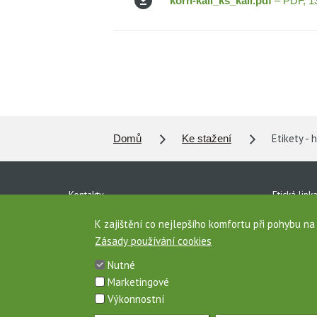
korn-kali_ks_kali.pdf
– PDF, 1
Etikety - 
Domů
Ke stažení
Kontakty
Etická link
Ke stažení
Ochrana o
K zajištění co nejlepšího komfortu při pohybu n
Zásady používání cookies
Pro média
Vnitřní oz
Nutné
Zásady používání cookies
Mapa strá
Marketingové
Výkonnostní