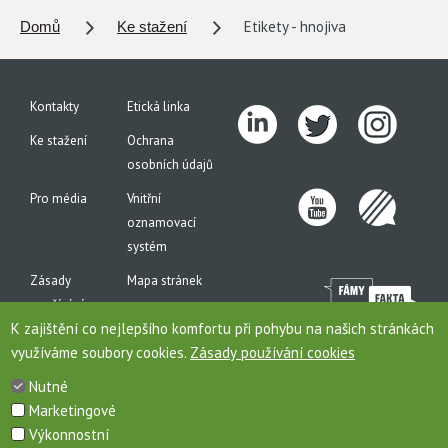
Etikety - hnojiva
Domů
Ke stažení
Kontakty
Etická linka
Ke stažení
Ochrana
osobních údajů
Pro média
Vnitřní
oznamovací
systém
Zásady
Mapa stránek
používání
K zajištění co nejlepšího komfortu při pohybu na našich stránkách
cookies
využíváme soubory cookies.
Zásady používání cookies
Nutné
Marketingové
Toto jsou internetové stránky společnosti AGROFERT, a.s., IČO 26185610, se sídlem na
Výkonnostní
adrese Pyšelská 2327/2, Chodov, 149 00 Praha 4, zapsané v obchodním rejstříku pod