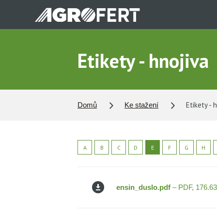
Přejít
k
hlavnímu
obsahu
Etikety - hnojiva
Etikety - 
Domů
Ke stažení
A
B
C
D
E
F
G
H
ensin_duslo.pdf
– PDF, 176.6