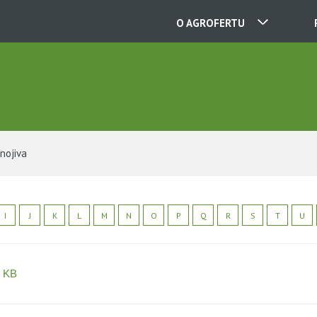
O AGROFERTU
NAŠE SPOLEČNOSTI
KONTAKTY
hnojiva
O NÁS
I
J
K
L
M
N
O
P
Q
R
S
T
U
KARIÉRA
3 KB
AKTUALITY