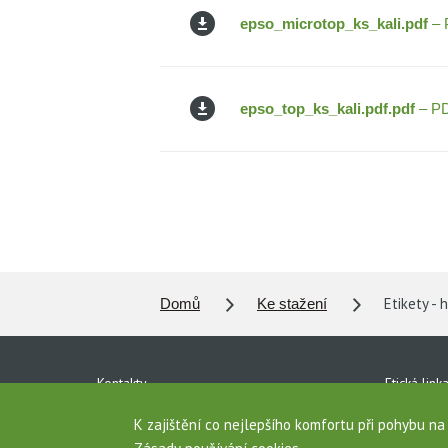
epso_microtop_ks_kali.pdf
– 
epso_top_ks_kali.pdf.pdf
– PD
Etikety - 
Domů
Ke stažení
Kontakty
Etická link
Ke stažení
Ochrana o
K zajištění co nejlepšího komfortu při pohybu n