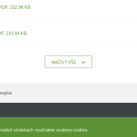
PDF, 232.98 KB
F, 210.44 KB
NAČÍST VŠE
hnojiva
a
sobních údajů
a našich stránkách využíváme soubory cookies.