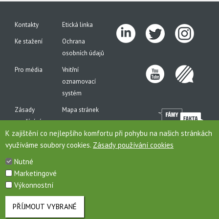
Kontakty
Etická linka
Ke stažení
Ochrana
osobních údajů
Pro média
Vnitřní
oznamovací
systém
Zásady
Mapa stránek
používání
K zajištění co nejlepšího komfortu při pohybu na našich stránkách
cookies
využíváme soubory cookies.
Zásady používání cookies
Nutné
Marketingové
Toto jsou internetové stránky společnosti AGROFERT, a.s., IČO 26185610, se sídlem na
Výkonnostní
adrese Pyšelská 2327/2, Chodov, 149 00 Praha 4, zapsané v obchodním rejstříku pod
sp. zn. B 6626/MSPH. Společnost AGROFERT, a.s., je členem (řídící společností)
koncernu AGROFERT.
PŘÍJMOUT VYBRANÉ