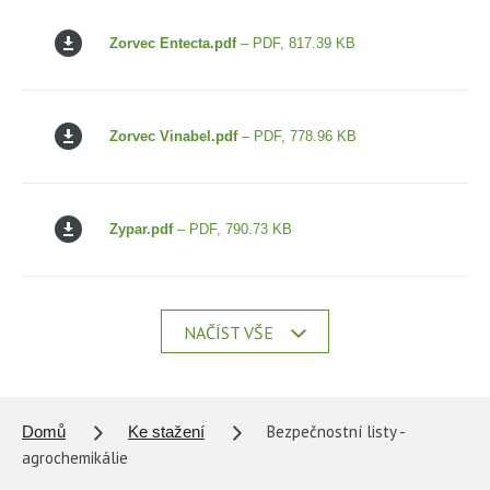
Zorvec Entecta.pdf
– PDF, 817.39 KB
Zorvec Vinabel.pdf
– PDF, 778.96 KB
Zypar.pdf
– PDF, 790.73 KB
NAČÍST VŠE
Bezpečnostní listy -
Domů
Ke stažení
agrochemikálie