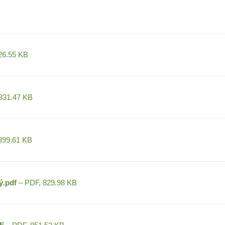
26.55 KB
831.47 KB
899.61 KB
ý.pdf
– PDF, 829.98 KB