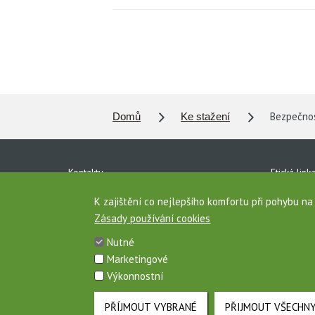
Bezpečnost
Domů
Ke stažení
Kontakty
Etická link
Ke stažení
Ochrana o
K zajištění co nejlepšího komfortu při pohybu n
Zásady používání cookies
Pro média
Vnitřní oz
Nutné
Zásady používání cookies
Mapa strá
Marketingové
Výkonnostní
Toto jsou internetové stránky společnosti AGROFERT, a.s., IČO 26185
PŘÍJMOUT VYBRANÉ
PŘIJMOUT VŠECHN