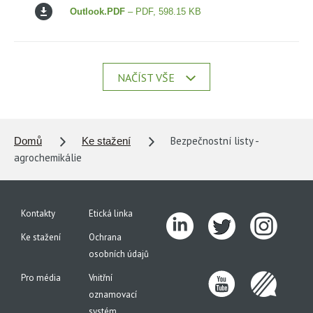
Outlook.PDF
– PDF, 598.15 KB
NAČÍST VŠE
Bezpečnostní listy -
Domů
Ke stažení
agrochemikálie
Kontakty
Etická linka
Ke stažení
Ochrana
osobních údajů
Pro média
Vnitřní
oznamovací
systém