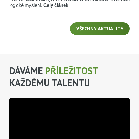
logické myšlení.
Celý článek
VŠECHNY AKTUALITY
DÁVÁME
PŘÍLEŽITOST
KAŽDÉMU TALENTU