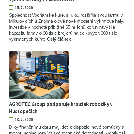
15. 7. 2026
Společnost Vodňanské kuře, s. r. o., rozšířila svou farmu v
Mikulovicích u Znojma o dvě nové moderní výkrmové haly.
Investice v hodnotě přibližně 65 milionů korun navýšila
kapacitu farmy o 68 tisíc brojlerů na celkových 300 tisíc
vykrmených kuřat.
Celý článek
AGROTEC Group podporuje kroužek robotiky v
Hustopečích
13. 7. 2026
Díky finančnímu daru mají děti k dispozici nové pomůcky a
mohou naplno rozvíjet své technické dovednosti, kreativitu i