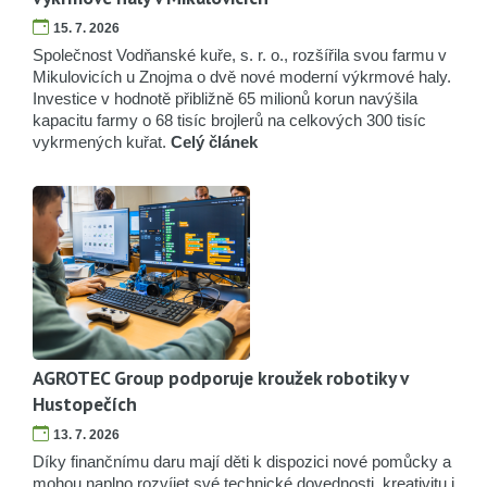
15. 7. 2026
Společnost Vodňanské kuře, s. r. o., rozšířila svou farmu v
Mikulovicích u Znojma o dvě nové moderní výkrmové haly.
Investice v hodnotě přibližně 65 milionů korun navýšila
kapacitu farmy o 68 tisíc brojlerů na celkových 300 tisíc
vykrmených kuřat.
Celý článek
AGROTEC Group podporuje kroužek robotiky v
Hustopečích
13. 7. 2026
Díky finančnímu daru mají děti k dispozici nové pomůcky a
mohou naplno rozvíjet své technické dovednosti, kreativitu i