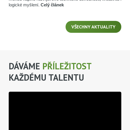
logické myšlení.
Celý článek
VŠECHNY AKTUALITY
DÁVÁME
PŘÍLEŽITOST
KAŽDÉMU TALENTU