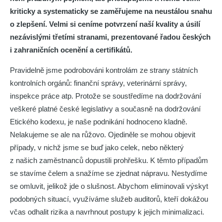
kriticky a systematicky se zaměřujeme na neustálou snahu
o zlepšení. Velmi si ceníme potvrzení naší kvality a úsilí
nezávislými třetími stranami, prezentované řadou českých
i zahraničních ocenění a certifikátů.
Pravidelně jsme podrobováni kontrolám ze strany státních
kontrolních orgánů: finanční správy, veterinární správy,
inspekce práce atp. Protože se soustředíme na dodržování
veškeré platné české legislativy a současně na dodržování
Etického kodexu, je naše podnikání hodnoceno kladně.
Nelakujeme se ale na růžovo. Ojediněle se mohou objevit
případy, v nichž jsme se buď jako celek, nebo některý
z našich zaměstnanců dopustili prohřešku. K těmto případům
se stavíme čelem a snažíme se zjednat nápravu. Nestydíme
se omluvit, jelikož jde o slušnost. Abychom eliminovali výskyt
podobných situací, využíváme služeb auditorů, kteří dokážou
včas odhalit rizika a navrhnout postupy k jejich minimalizaci.