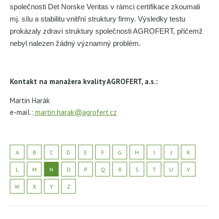
společnosti Det Norske Veritas v rámci certifikace zkoumali
mj. sílu a stabilitu vnitřní struktury firmy. Výsledky testu
prokázaly zdraví struktury společnosti AGROFERT, přičemž
nebyl nalezen žádný významný problém.
​Kontakt na manažera kvality AGROFERT, a.s.:
Martin Harák
e-mail.:
martin.harak@agrofert.cz
A
B
C
D
E
F
G
H
I
J
K
L
M
N
O
P
Q
R
S
T
U
V
W
X
Y
Z