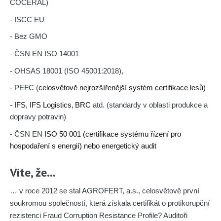
COCERAL)
- ISCC EU
- Bez GMO
- ČSN EN ISO 14001
- OHSAS 18001 (ISO 45001:2018),
-
PEFC (
celosvětově nejrozšířenější systém certifikace lesů)
-
IFS, IFS Logistics,
BRC
atd. (standardy v oblasti produkce a
dopravy potravin)
- ČSN EN
ISO 50 001 (certifikace systému řízení pro
hospodaření s energií) nebo energetický audit
Víte, že…
… v roce 2012 se stal AGROFERT, a.s., celosvětově první
soukromou společností, která získala certifikát o protikorupční
rezistenci Fraud Corruption Resistance Profile? Auditoři