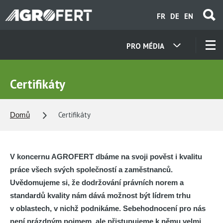
Přejít
FR
DE
EN
k
hlavnímu
obsahu
PRO MÉDIA
NAŠE SPOLEČNOSTI
Certifikáty
KONTAKTY
Certifikáty
Domů
O NÁS
V koncernu AGROFERT dbáme na svoji pověst i kvalitu
KARIÉRA
práce všech svých společností a zaměstnanců.
Uvědomujeme si, že dodržování právních norem a
standardů kvality nám dává možnost být lídrem trhu
AKTUALITY
v oblastech, v nichž podnikáme. Sebehodnocení pro nás
není prázdným pojmem, ale přistupujeme k němu velmi