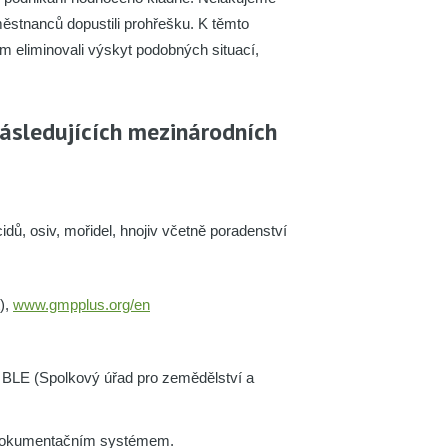
městnanců dopustili prohřešku. K těmto
m eliminovali výskyt podobných situací,
následujících mezinárodních
idů, osiv, mořidel, hnojiv včetně poradenství
),
www.gmpplus.org/en
em BLE (Spolkový úřad pro zemědělství a
m dokumentačním systémem.