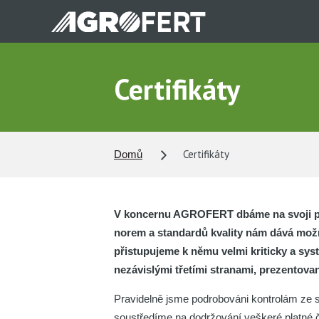
Přejít
k
hlavnímu
obsahu
Certifikáty
Certifikáty
Domů
V koncernu AGROFERT dbáme na svoji pov
norem a standardů kvality nám dává možn
přistupujeme k němu velmi kriticky a syst
nezávislými třetími stranami, prezentovan
Pravidelně jsme podrobováni kontrolám ze st
soustředíme na dodržování veškeré platné 