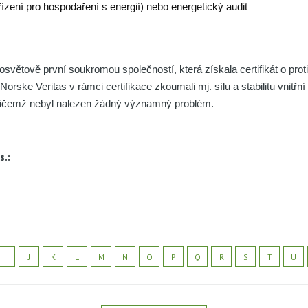
ízení pro hospodaření s energií) nebo energetický audit
větově první soukromou společností, která získala certifikát o proti
Norske Veritas v rámci certifikace zkoumali mj. sílu a stabilitu vnitřn
řičemž nebyl nalezen žádný významný problém.
s.:
I
J
K
L
M
N
O
P
Q
R
S
T
U