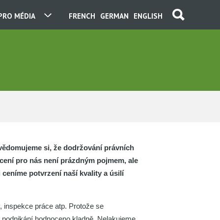
PRO MÉDIA
FRENCH
GERMAN
ENGLISH
vědomujeme si, že dodržování právních
ocení pro nás není prázdným pojmem, ale
eníme potvrzení naší kvality a úsilí
y, inspekce práce atp. Protože se
še podnikání hodnoceno kladně. Nelakujeme