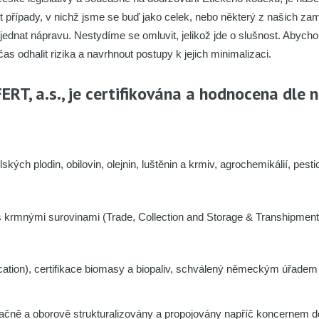
t případy, v nichž jsme se buď jako celek, nebo některý z našich za
dnat nápravu. Nestydíme se omluvit, jelikož jde o slušnost. Abycho
s odhalit rizika a navrhnout postupy k jejich minimalizaci.
T, a.s., je certifikována a hodnocena dle 
ch plodin, obilovin, olejnin, luštěnin a krmiv, agrochemikálií, pestic
s krmnými surovinami (Trade, Collection and Storage & Transhipment
tification), certifikace biomasy a biopaliv, schválený německým úřad
ačně a oborově strukturalizovány a propojovány napříč koncerne