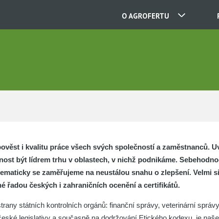
O AGROFERTU
NAŠE SPOLEČNOSTI
KONTAKTY
O NÁS
ěst i kvalitu práce všech svých společností a zaměstnanců. U
KARIÉRA
ost být lídrem trhu v oblastech, v nichž podnikáme. Sebehodn
ematicky se zaměřujeme na neustálou snahu o zlepšení. Velmi si c
é řadou českých i zahraničních ocenění a certifikátů.
AKTUALITY
rany státních kontrolních orgánů: finanční správy, veterinární správ
české legislativy a současně na dodržování Etického kodexu, je na