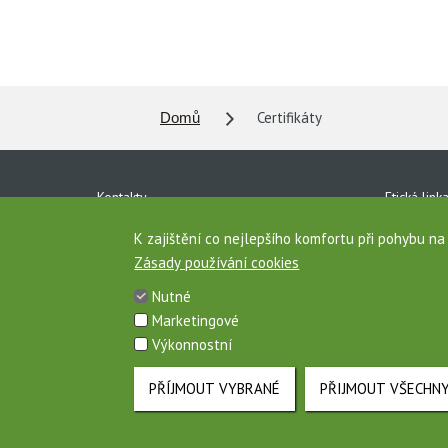
Certifikáty
Domů
Kontakty
Etická link
Ke stažení
Ochrana o
K zajištění co nejlepšího komfortu při pohybu n
Zásady používání cookies
Pro média
Vnitřní oz
Nutné
Zásady používání cookies
Mapa strá
Marketingové
Výkonnostní
Toto jsou internetové stránky společnosti AGROFERT, a.s., IČO 26185
PŘÍJMOUT VYBRANÉ
PŘIJMOUT VŠECHN
Cookies