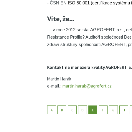
- ČSN EN
ISO 50 001 (certifikace systému ř
Víte, že…
… v roce 2012 se stal AGROFERT, a.s., celos
Resistance Profile? Auditoři společnosti Det 
zdraví struktury společnosti AGROFERT, p
​Kontakt na manažera kvality AGROFERT, a.
Martin Harák
e-mail.:
martin.harak@agrofert.cz
A
B
C
D
E
F
G
H