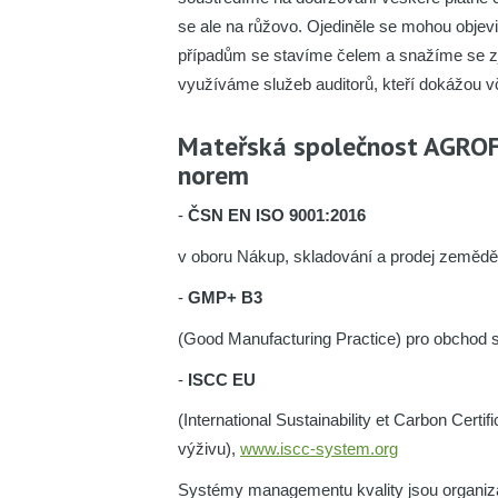
se ale na růžovo. Ojediněle se mohou objevi
případům se stavíme čelem a snažíme se zje
využíváme služeb auditorů, kteří dokážou vča
Mateřská společnost AGROFER
norem
-
ČSN EN ISO 9001:2016
v oboru Nákup, skladování a prodej zemědělský
-
GMP+ B3
(Good Manufacturing Practice) pro obchod 
-
ISCC EU
(International Sustainability et Carbon Cer
výživu),
www.iscc-system.org
Systémy managementu kvality jsou organiz