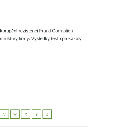
korupční rezistenci Fraud Corruption
í struktury firmy. Výsledky testu prokázaly
V
W
X
Y
Z