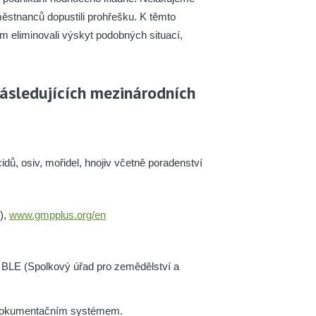
městnanců dopustili prohřešku. K těmto
m eliminovali výskyt podobných situací,
následujících mezinárodních
idů, osiv, mořidel, hnojiv včetně poradenství
),
www.gmpplus.org/en
em BLE (Spolkový úřad pro zemědělství a
m dokumentačním systémem.