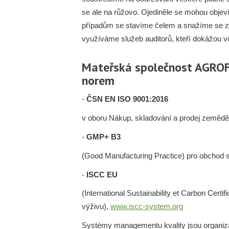
se ale na růžovo. Ojediněle se mohou objevi
případům se stavíme čelem a snažíme se zje
využíváme služeb auditorů, kteří dokážou vča
Mateřská společnost AGROFER
norem
-
ČSN EN ISO 9001:2016
v oboru Nákup, skladování a prodej zemědělský
-
GMP+ B3
(Good Manufacturing Practice) pro obchod 
-
ISCC EU
(International Sustainability et Carbon Cer
výživu),
www.iscc-system.org
Systémy managementu kvality jsou organiz