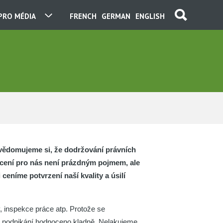
PRO MÉDIA
FRENCH
GERMAN
ENGLISH
vědomujeme si, že dodržování právních
ocení pro nás není prázdným pojmem, ale
eníme potvrzení naší kvality a úsilí
y, inspekce práce atp. Protože se
še podnikání hodnoceno kladně. Nelakujeme