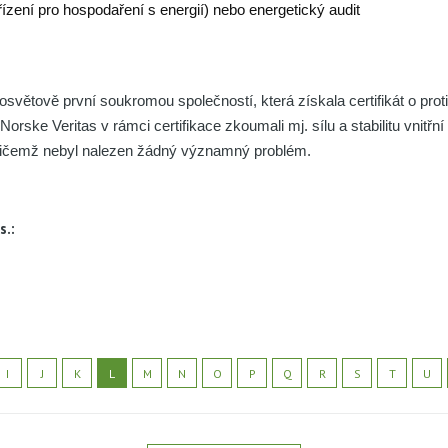
ízení pro hospodaření s energií) nebo energetický audit
větově první soukromou společností, která získala certifikát o proti
Norske Veritas v rámci certifikace zkoumali mj. sílu a stabilitu vnitřn
řičemž nebyl nalezen žádný významný problém.
s.:
I
J
K
L
M
N
O
P
Q
R
S
T
U