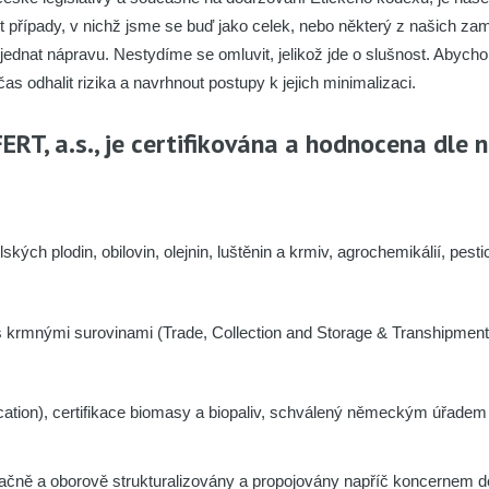
t případy, v nichž jsme se buď jako celek, nebo některý z našich za
dnat nápravu. Nestydíme se omluvit, jelikož jde o slušnost. Abycho
s odhalit rizika a navrhnout postupy k jejich minimalizaci.
T, a.s., je certifikována a hodnocena dle 
ch plodin, obilovin, olejnin, luštěnin a krmiv, agrochemikálií, pestic
s krmnými surovinami (Trade, Collection and Storage & Transhipment
tification), certifikace biomasy a biopaliv, schválený německým úřad
ačně a oborově strukturalizovány a propojovány napříč koncerne