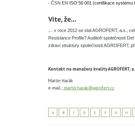
- ČSN EN
ISO 50 001 (certifikace systému ř
Víte, že…
… v roce 2012 se stal AGROFERT, a.s., celos
Resistance Profile? Auditoři společnosti Det 
zdraví struktury společnosti AGROFERT, p
​Kontakt na manažera kvality AGROFERT, a.
Martin Harák
e-mail.:
martin.harak@agrofert.cz
A
B
C
D
E
F
G
H