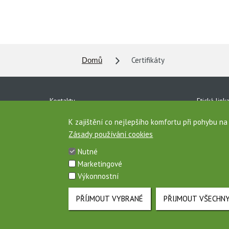
Certifikáty
Domů
Kontakty
Etická link
Ke stažení
Ochrana o
K zajištění co nejlepšího komfortu při pohybu n
Zásady používání cookies
Pro média
Vnitřní oz
Nutné
Zásady používání cookies
Mapa strá
Marketingové
Výkonnostní
Toto jsou internetové stránky společnosti AGROFERT, a.s., IČO 26185
PŘÍJMOUT VYBRANÉ
PŘIJMOUT VŠECHN
Cookies