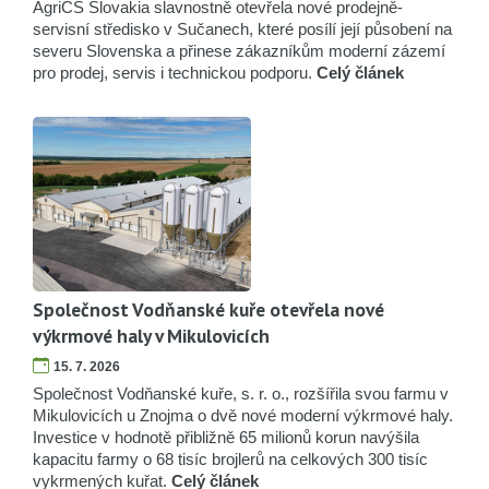
AgriCS Slovakia slavnostně otevřela nové prodejně-
servisní středisko v Sučanech, které posílí její působení na
severu Slovenska a přinese zákazníkům moderní zázemí
pro prodej, servis i technickou podporu.
Celý článek
Společnost Vodňanské kuře otevřela nové
výkrmové haly v Mikulovicích
15. 7. 2026
Společnost Vodňanské kuře, s. r. o., rozšířila svou farmu v
Mikulovicích u Znojma o dvě nové moderní výkrmové haly.
Investice v hodnotě přibližně 65 milionů korun navýšila
kapacitu farmy o 68 tisíc brojlerů na celkových 300 tisíc
vykrmených kuřat.
Celý článek