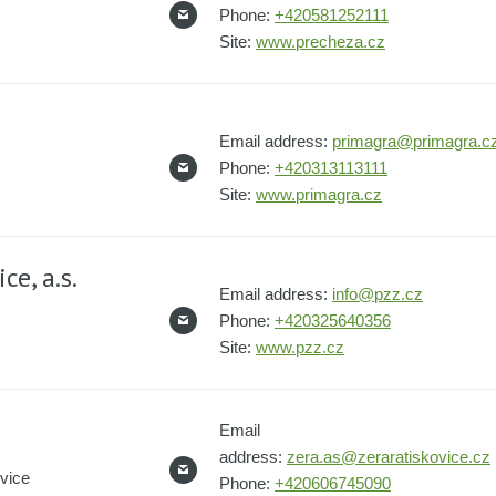
Phone:
+420581252111
Site:
www.precheza.cz
Email address:
primagra@primagra.c
Phone:
+420313113111
Site:
www.primagra.cz
e, a.s.
Email address:
info@pzz.cz
Phone:
+420325640356
Site:
www.pzz.cz
Email
address:
zera.as@zeraratiskovice.cz
vice
Phone:
+420606745090