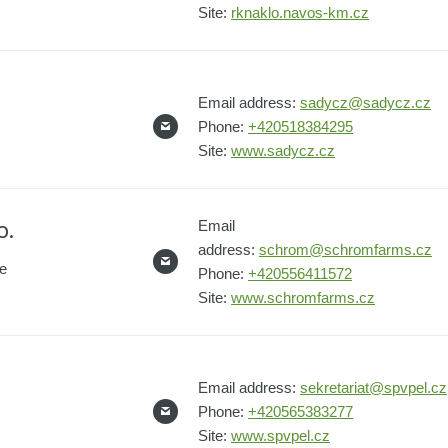
Site:
rknaklo.navos-km.cz
Email address:
sadycz@sadycz.cz
Phone:
+420518384295
Site:
www.sadycz.cz
o.
Email
address:
schrom@schromfarms.cz
ce
Phone:
+420556411572
Site:
www.schromfarms.cz
Email address:
sekretariat@spvpel.cz
Phone:
+420565383277
Site:
www.spvpel.cz