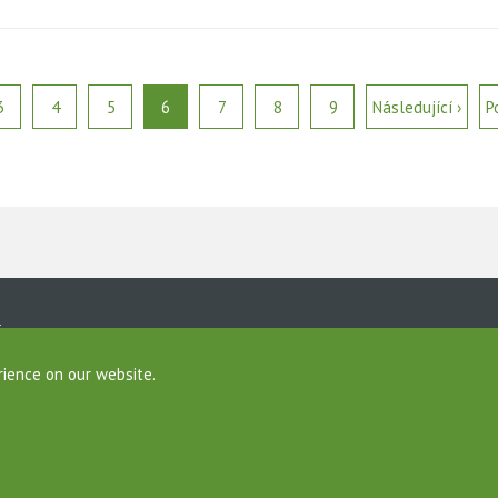
3
4
5
6
7
8
9
Následující ›
P
ine
rience on our website.
Foundation