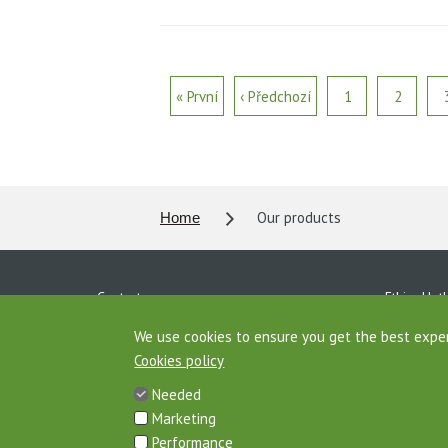
« První
‹ Předchozí
1
2
Our products
Home
Contacts
Ethics Hotl
Personal data protection
Download
We use cookies to ensure you get the best expe
Cookies policy
Agrofert Properties
AGROFERT 
Needed
Site map
Marketing
Performance