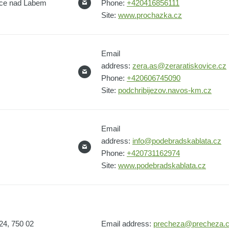
ice nad Labem
Phone:
+420416856111
Site:
www.prochazka.cz
Email
address:
zera.as@zeraratiskovice.cz
Phone:
+420606745090
Site:
podchribijezov.navos-km.cz
Email
address:
info@podebradskablata.cz
Phone:
+420731162974
Site:
www.podebradskablata.cz
24, 750 02
Email address:
precheza@precheza.