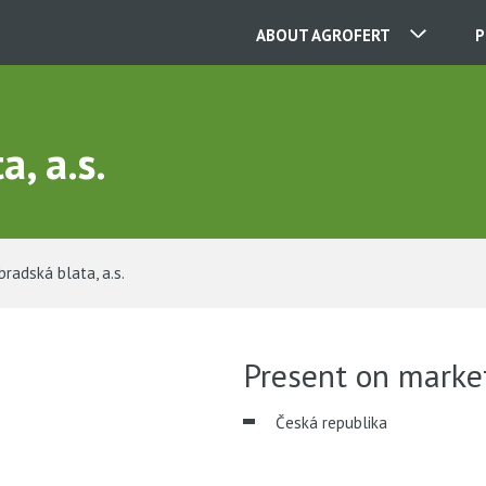
ABOUT AGROFERT
P
OUR COMPANIES
, a.s.
CONTACT
radská blata, a.s.
ABOUT US
CAREER
Present on marke
Česká republika
NEWS