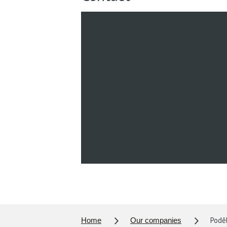
Poděb
Home
Our companies