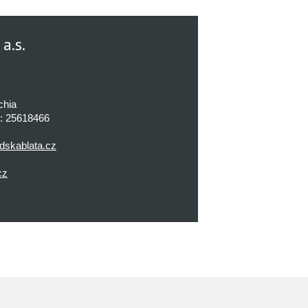
a.s.
chia
r: 25618466
dskablata.cz
cz