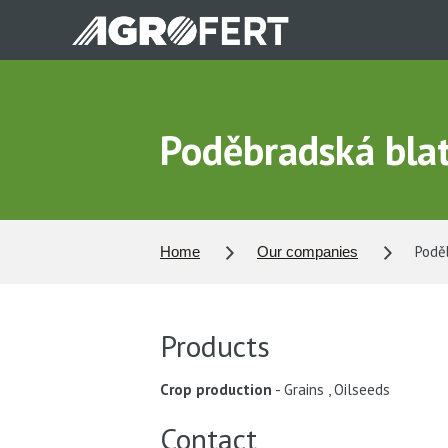
Skip
to
main
content
Poděbradská blata
Poděb
Home
Our companies
Products
Crop production
Grains
,
Oilseeds
Contact