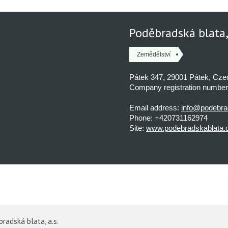
Poděbradská blata, 
Zemědělství
Pátek 347, 29001 Pátek, Cze
Company registration numbe
Email address:
info@podebra
Phone: +420731162974
Site:
www.podebradskablata.
radská blata, a.s.