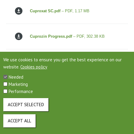
Cuproxat SC.pdf
– PDF, 1.17 MB
Cuprozin Progress.pdf
– PDF, 302.38 KB
We use cookies to ensure you get the best experience on our
CUPRUM 600 SC.pdf
– PDF, 352.2 KB
website.
Cookies policy
Needed
Marketing
CURATIO.pdf
– PDF, 188.68 KB
Performance
ACCEPT SELECTED
CURBATUR EC 250.PDF
– PDF, 566.53 KB
ACCEPT ALL
WITHDRAW CONSENT