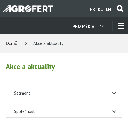
Přejít
FR
DE
EN
k
hlavnímu
obsahu
PRO MÉDIA
NAŠE SPOLEČNOSTI
Akce a aktuality
Domů
KONTAKTY
Akce a aktuality
O NÁS
Segment
KARIÉRA
Společnost
AKTUALITY