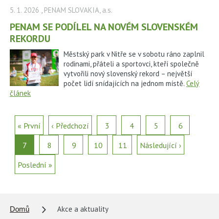
5. 1. 2026
, PENAM SLOVAKIA, a.s.
PENAM SE PODÍLEL NA NOVÉM SLOVENSKÉM
REKORDU
Městský park v Nitře se v sobotu ráno zaplnil
rodinami, přáteli a sportovci, kteří společně
vytvořili nový slovenský rekord – největší
počet lidí snídajících na jednom místě.
Celý
článek
« První
‹ Předchozí
3
4
5
6
7
8
9
10
11
Následující ›
Poslední »
Akce a aktuality
Domů