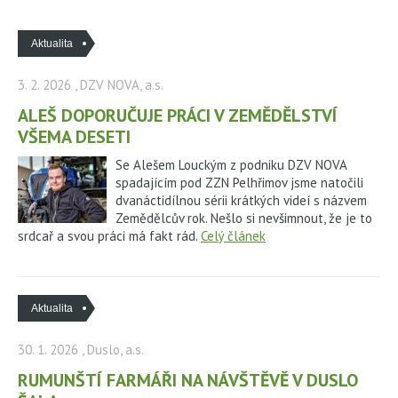
Aktualita
3. 2. 2026
, DZV NOVA, a.s.
ALEŠ DOPORUČUJE PRÁCI V ZEMĚDĚLSTVÍ
VŠEMA DESETI
Se Alešem Louckým z podniku DZV NOVA
spadajícím pod ZZN Pelhřimov jsme natočili
dvanáctidílnou sérii krátkých videí s názvem
Zemědělcův rok. Nešlo si nevšimnout, že je to
srdcař a svou práci má fakt rád.
Celý článek
Aktualita
30. 1. 2026
, Duslo, a.s.
RUMUNŠTÍ FARMÁŘI NA NÁVŠTĚVĚ V DUSLO