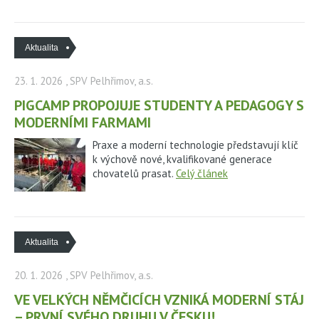
Aktualita
23. 1. 2026
, SPV Pelhřimov, a.s.
PIGCAMP PROPOJUJE STUDENTY A PEDAGOGY S
MODERNÍMI FARMAMI
Praxe a moderní technologie představují klíč
k výchově nové, kvalifikované generace
chovatelů prasat.
Celý článek
Aktualita
20. 1. 2026
, SPV Pelhřimov, a.s.
VE VELKÝCH NĚMČICÍCH VZNIKÁ MODERNÍ STÁJ
– PRVNÍ SVÉHO DRUHU V ČESKU!