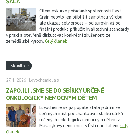
ŠALA
Cílem exkurze pořádané společností East
Grain nebylo jen přiblížit samotnou výrobu,
ale ukázat celý proces – od surovin až po
finální produkt, přiblížit kvalitativní standardy
v praxi a otevřeně diskutovat konkrétní zkušenosti ze
zemědělské výroby.
Celý článek
Aktualita
27. 1. 2026
, Lovochemie, a.s.
ZAPOJILI JSME SE DO SBÍRKY URČENÉ
ONKOLOGICKY NEMOCNÝM DĚTEM
Lovochemie se již popáté stala jedním ze
sběrných míst pro charitativní sbírku dárků
určených onkologicky nemocným dětem z
Masarykovy nemocnice v Ústí nad Labem.
Celý
článek