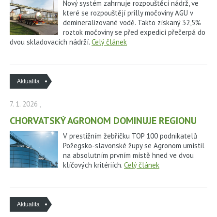
Nový systém zahrnuje rozpouštěcí nádrž, ve
které se rozpouštějí prilly močoviny AGU v
demineralizované vodě. Takto získaný 32,5%
roztok močoviny se před expedicí přečerpá do
dvou skladovacích nádrží.
Celý článek
Aktualita
7. 1. 2026
,
CHORVATSKÝ AGRONOM DOMINUJE REGIONU
V prestižním žebříčku TOP 100 podnikatelů
Požegsko-slavonské župy se Agronom umístil
na absolutním prvním místě hned ve dvou
klíčových kritériích.
Celý článek
Aktualita