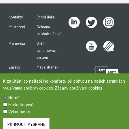
Kontakty
Etická linka
Ke stažení
Ochrana
osobních údajů
Pro média
Vnitřní
oznamovací
systém
Zásady
Mapa stránek
používání
K zajištění co nejlepšího komfortu při pohybu na našich stránkách
cookies
využíváme soubory cookies.
Zásady používání cookies
Nutné
Marketingové
Toto jsou internetové stránky společnosti AGROFERT, a.s., IČO 26185610, se sídlem na
Výkonnostní
adrese Pyšelská 2327/2, Chodov, 149 00 Praha 4, zapsané v obchodním rejstříku pod
sp. zn. B 6626/MSPH. Společnost AGROFERT, a.s., je členem (řídící společností)
koncernu AGROFERT.
PŘÍJMOUT VYBRANÉ