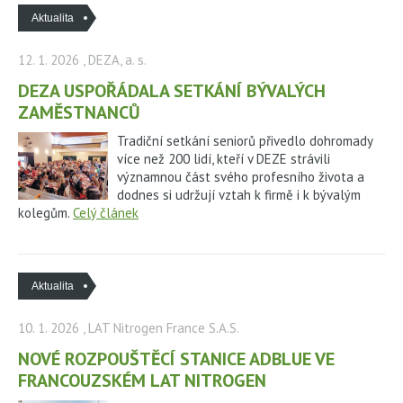
Aktualita
12. 1. 2026
, DEZA, a. s.
DEZA USPOŘÁDALA SETKÁNÍ BÝVALÝCH
ZAMĚSTNANCŮ
Tradiční setkání seniorů přivedlo dohromady
více než 200 lidí, kteří v DEZE strávili
významnou část svého profesního života a
dodnes si udržují vztah k firmě i k bývalým
kolegům.
Celý článek
Aktualita
10. 1. 2026
, LAT Nitrogen France S.A.S.
NOVÉ ROZPOUŠTĚCÍ STANICE ADBLUE VE
FRANCOUZSKÉM LAT NITROGEN