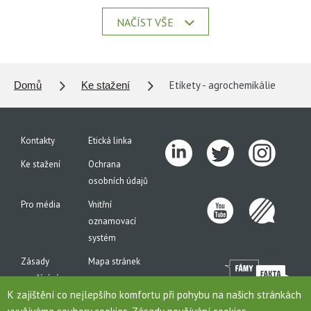
NAČÍST VŠE
Etikety - agrochemikálie
Domů
Ke stažení
Kontakty
Etická linka
Ke stažení
Ochrana
osobních údajů
Pro média
Vnitřní
oznamovací
systém
Zásady
Mapa stránek
používání
K zajištění co nejlepšího komfortu při pohybu na našich stránkách
cookies