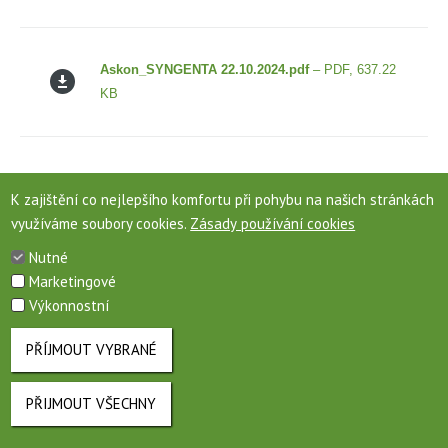
Askon_SYNGENTA 22.10.2024.pdf
– PDF, 637.22
KB
Aspect Pro_BAYER 21.8.2018.pdf
– PDF, 315.88
K zajištění co nejlepšího komfortu při pohybu na našich stránkách
KB
využíváme soubory cookies.
Zásady používání cookies
Nutné
Marketingové
Aspik 250 EC_BELBA PLUS 8.10.2024.pdf
– PDF,
Výkonnostní
313.74 KB
PŘÍJMOUT VYBRANÉ
Aspire_BASF 29.9.2020.pdf
– PDF, 279.56 KB
PŘIJMOUT VŠECHNY
ODVOLAT SOUHLAS