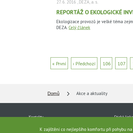
27. 6. 2016
, DEZA, a. s.
REPORTÁŽ O EKOLOGICKÉ INVE
Ekologizace provozů je velké téma zejm
DEZA.
Celý článek
« První
‹ Předchozí
106
107
Akce a aktuality
Domů
Kontakty
Etická link
Ke stažení
Ochrana o
K zajištění co nejlepšího komfortu při pohybu n