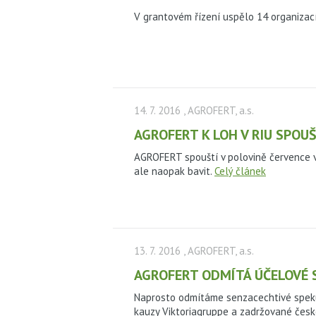
V grantovém řízení uspělo 14 organizací
14. 7. 2016
, AGROFERT, a.s.
AGROFERT K LOH V RIU SPOU
AGROFERT spouští v polovině července v
ale naopak bavit.
Celý článek
13. 7. 2016
, AGROFERT, a.s.
AGROFERT ODMÍTÁ ÚČELOVÉ 
Naprosto odmítáme senzacechtivé spekul
kauzy Viktoriagruppe a zadržované čes