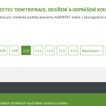
STICI "DENITRIFIKACE, ODSÍŘENÍ A ODPRÁŠENÍ KO
éna pro chemické podniky koncernu AGROFERT. Jedna z ekologických in
108
109
110
111
112
113
114
Následující ›
a
sobních údajů
a našich stránkách využíváme soubory cookies.