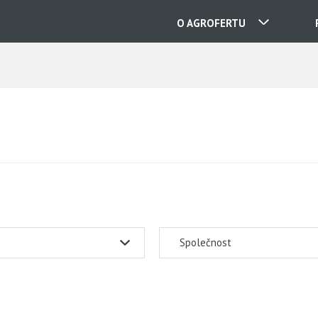
O AGROFERTU
NAŠE SPOLEČNOSTI
KONTAKTY
O NÁS
KARIÉRA
Společnost
AKTUALITY