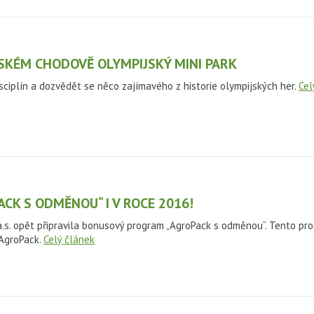
SKÉM CHODOVĚ OLYMPIJSKÝ MINI PARK
isciplín a dozvědět se něco zajímavého z historie olympijských her.
Cel
K S ODMĚNOU“ I V ROCE 2016!
. opět připravila bonusový program „AgroPack s odměnou“. Tento prog
 AgroPack.
Celý článek