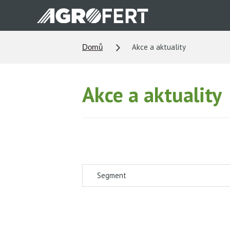
Přejít
k
hlavnímu
obsahu
Akce a aktuality
Domů
Akce a aktuality
Segment