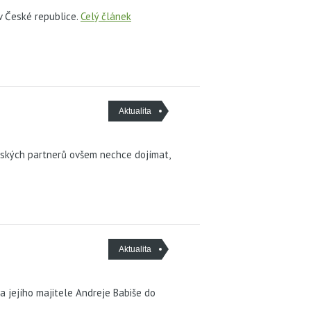
v České republice.
Celý článek
Aktualita
jských partnerů ovšem nechce dojímat,
Aktualita
 jejího majitele Andreje Babiše do