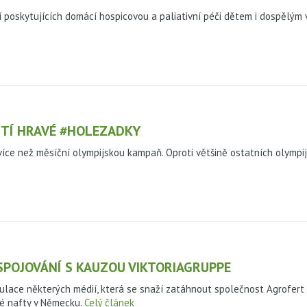
 poskytujících domácí hospicovou a paliativní péči dětem i dospělým 
ŠTÍ HRAVÉ #HOLEZADKY
íce než měsíční olympijskou kampaň. Oproti většině ostatních olympi
SPOJOVÁNÍ S KAUZOU VIKTORIAGRUPPE
ace některých médií, která se snaží zatáhnout společnost Agrofert a
ké nafty v Německu.
Celý článek