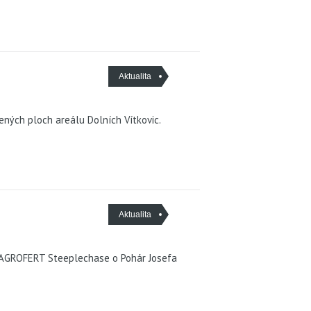
Aktualita
ených ploch areálu Dolních Vítkovic.
Aktualita
m AGROFERT Steeplechase o Pohár Josefa