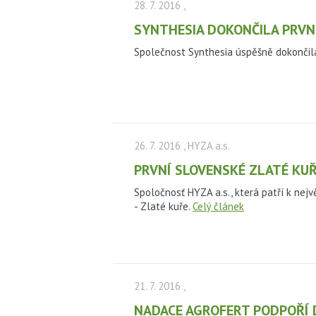
28. 7. 2016
,
SYNTHESIA DOKONČILA PRVNÍ
Společnost Synthesia úspěšně dokončila
26. 7. 2016
, HYZA a.s.
PRVNÍ SLOVENSKÉ ZLATÉ KU
Spoločnosť HYZA a.s., která patří k ne
- Zlaté kuře.
Celý článek
21. 7. 2016
,
NADACE AGROFERT PODPOŘÍ D