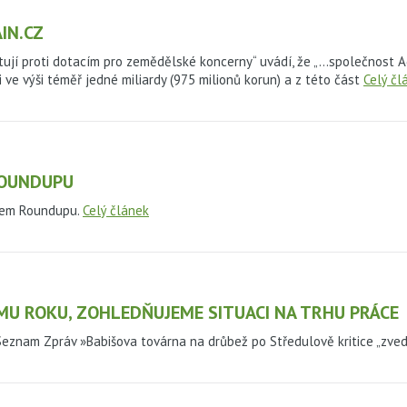
IN.CZ
tují proti dotacím pro zemědělské koncerny“ uvádí, že „…společnost A
i ve výši téměř jedné miliardy (975 milionů korun) a z této část
Celý čl
ROUNDUPU
tem Roundupu.
Celý článek
MU ROKU, ZOHLEDŇUJEME SITUACI NA TRHU PRÁCE
znam Zpráv »Babišova továrna na drůbež po Středulově kritice „zve