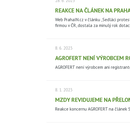
28. 6. 2023
REAKCE NA ČLÁNEK NA PRAHA
Web PrahaIN.cz v článku „Sedláci protes
firmou v ČR, dostala za minulý rok dotac
8. 6. 2023
AGROFERT NENÍ VÝROBCEM 
AGROFERT není výrobcem ani registran
8. 1. 2023
MZDY REVIDUJEME NA PŘELO
Reakce koncernu AGROFERT na článek Se