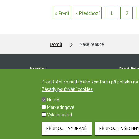
« První
‹ Předchozí
1
2
Naše reakce
Domů
Kontakty
Etická link
Ke stažení
Ochrana o
K zajištění co nejlepšího komfortu při pohybu n
Zásady používání cookies
Pro média
Vnitřní oz
Nutné
Zásady používání cookies
Mapa strá
Marketingové
Výkonnostní
Toto jsou internetové stránky společnosti AGROFERT, a.s., IČO 26185
PŘÍJMOUT VYBRANÉ
PŘIJMOUT VŠECHN
Cookies