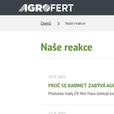
Přejít
k
hlavnímu
obsahu
Naše reakce
Domů
Naše reakce
14. 9. 2023
PROČ SE KABINET ZABÝVÁ A
Předseda vlády ČR Petr Fiala zmiňuje ko
13. 9. 2023