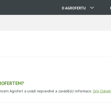
O AGROFERTU
NAŠE SPOLEČNOSTI
KONTAKTY
O NÁS
KARIÉRA
GROFERTEM?
ncern Agrofert a uvádí nepravdivé a zavádějící informace.
Celý článek
AKTUALITY