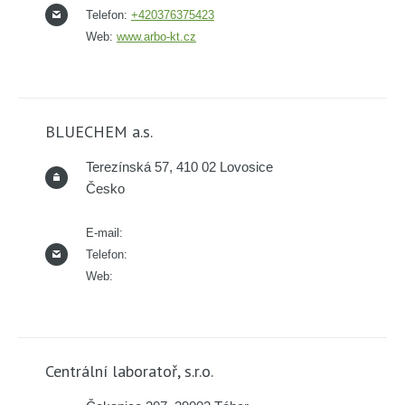
Telefon:
+420376375423
Web:
www.arbo-kt.cz
BLUECHEM a.s.
Terezínská 57, 410 02 Lovosice
Česko
E-mail:
Telefon:
Web:
Centrální laboratoř, s.r.o.