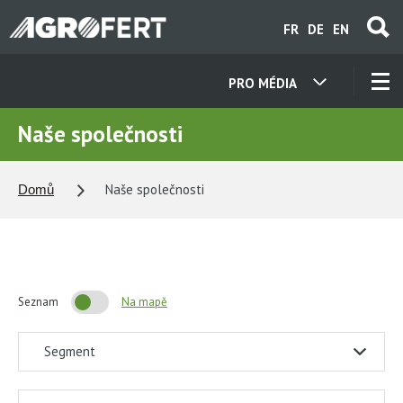
Přejít
FR
DE
EN
k
hlavnímu
obsahu
PRO MÉDIA
NAŠE SPOLEČNOSTI
Naše společnosti
KONTAKTY
Naše společnosti
Domů
O NÁS
KARIÉRA
Seznam
Na mapě
Segment
AKTUALITY