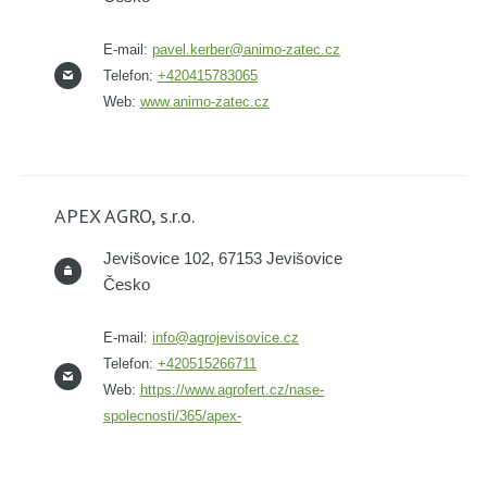
E-mail:
pavel.kerber@animo-zatec.cz
Telefon:
+420415783065
Web:
www.animo-zatec.cz
APEX AGRO, s.r.o.
Jevišovice 102, 67153 Jevišovice
Česko
E-mail:
info@agrojevisovice.cz
Telefon:
+420515266711
Web:
https://www.agrofert.cz/nase-
spolecnosti/365/apex-