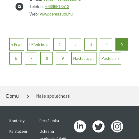
Telefon:
+3696513513
Web:
www.ceressuto.hu
« První
‹ Předchozí
1
2
3
4
5
6
7
8
9
Následující ›
Poslední »
Naše společnosti
Domů
Kontakty
Etická linka
Ke stažení
Ochrana
osobních údajů