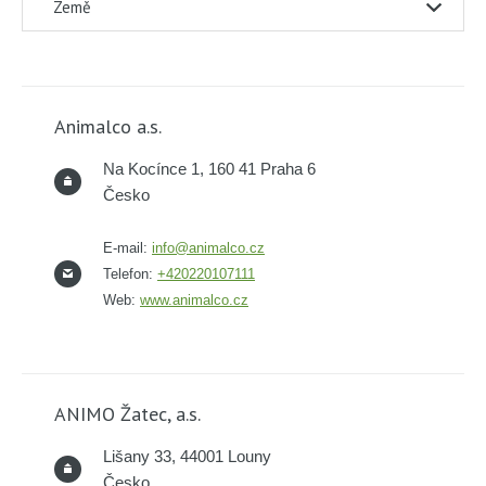
Země
Animalco a.s.
Na Kocínce 1, 160 41 Praha 6
Česko
E-mail:
info@animalco.cz
Telefon:
+420220107111
Web:
www.animalco.cz
ANIMO Žatec, a.s.
Lišany 33, 44001 Louny
Česko