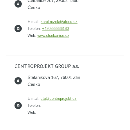
Čekanice 207, 39002 Tábor
Česko
E-mail:
karel.rezek@afeed.cz
Telefon:
+420383836180
Web:
www.clcekanice.cz
CENTROPROJEKT GROUP a.s.
Štefánikova 167, 76001 Zlín
Česko
E-mail:
ctp@centroprojekt.cz
Telefon:
Web: