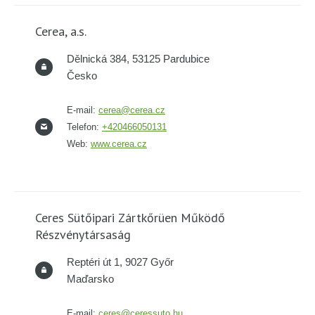
Cerea, a.s.
Dělnická 384, 53125 Pardubice
Česko
E-mail:
cerea@cerea.cz
Telefon:
+420466050131
Web:
www.cerea.cz
Ceres Sütőipari Zártkőrüen Működő
Részvénytársaság
Reptéri út 1, 9027 Győr
Maďarsko
E-mail:
ceres@ceressuto.hu