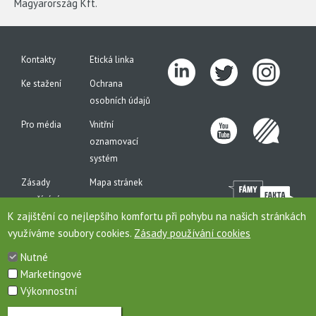
Magyarország Kft.
Kontakty
Etická linka
Ke stažení
Ochrana
osobních údajů
Pro média
Vnitřní
oznamovací
systém
Zásady
Mapa stránek
používání
K zajištění co nejlepšího komfortu při pohybu na našich stránkách
cookies
využíváme soubory cookies.
Zásady používání cookies
Nutné
Marketingové
Toto jsou internetové stránky společnosti AGROFERT, a.s., IČO 26185610, se sídlem na
Výkonnostní
adrese Pyšelská 2327/2, Chodov, 149 00 Praha 4, zapsané v obchodním rejstříku pod
sp. zn. B 6626/MSPH. Společnost AGROFERT, a.s., je členem (řídící společností)