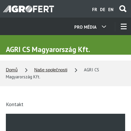
Přejít
FR
DE
EN
k
hlavnímu
obsahu
PRO MÉDIA
NAŠE SPOLEČNOSTI
AGRI CS Magyarország Kft.
KONTAKTY
AGRI CS
Domů
Naše společnosti
O NÁS
Magyarország Kft.
KARIÉRA
Kontakt
AKTUALITY