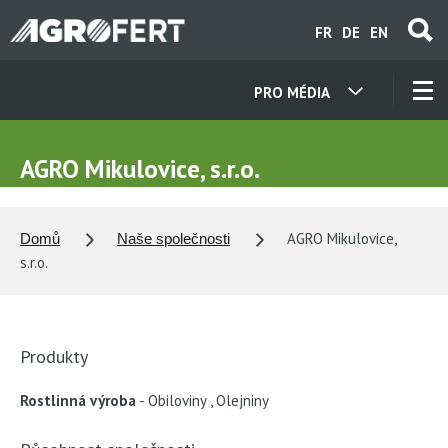
Přejít
FR
DE
EN
k
hlavnímu
obsahu
PRO MÉDIA
NAŠE SPOLEČNOSTI
AGRO Mikulovice, s.r.o.
KONTAKTY
AGRO Mikulovice,
Domů
Naše společnosti
O NÁS
s.r.o.
KARIÉRA
Produkty
AKTUALITY
Rostlinná výroba
Obiloviny
,
Olejniny