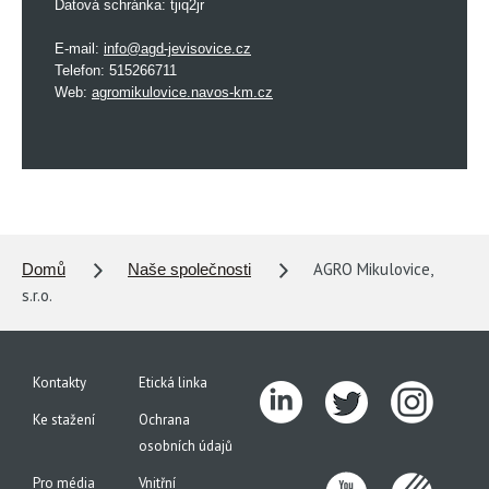
Datová schránka: tjiq2jr
E-mail:
info@agd-jevisovice.cz
Telefon: 515266711
Web:
agromikulovice.navos-km.cz
AGRO Mikulovice,
Domů
Naše společnosti
s.r.o.
Kontakty
Etická linka
Ke stažení
Ochrana
osobních údajů
Pro média
Vnitřní