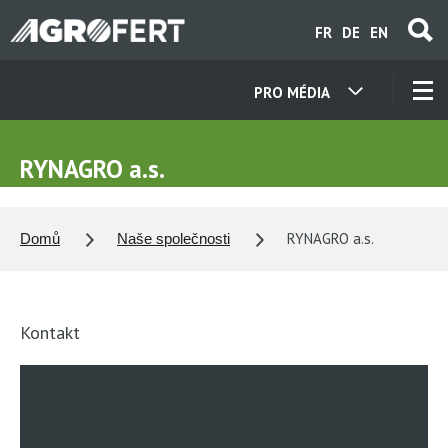
Přejít
FR
DE
EN
k
hlavnímu
obsahu
PRO MÉDIA
NAŠE SPOLEČNOSTI
RYNAGRO a.s.
KONTAKTY
RYNAGRO a.s.
Domů
Naše společnosti
O NÁS
KARIÉRA
Kontakt
AKTUALITY