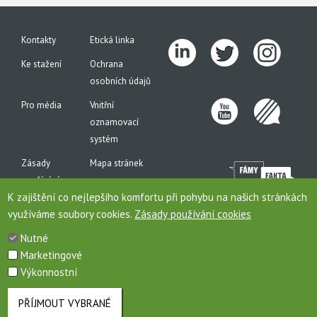
Kontakty
Etická linka
Ke stažení
Ochrana
osobních údajů
Pro média
Vnitřní
oznamovací
systém
Zásady
Mapa stránek
používání
K zajištění co nejlepšího komfortu při pohybu na našich stránkách
cookies
využíváme soubory cookies.
Zásady používání cookies
Nutné
Marketingové
Toto jsou internetové stránky společnosti AGROFERT, a.s., IČO 26185610, se sídlem na
Výkonnostní
adrese Pyšelská 2327/2, Chodov, 149 00 Praha 4, zapsané v obchodním rejstříku pod
sp. zn. B 6626/MSPH. Společnost AGROFERT, a.s., je členem (řídící společností)
koncernu AGROFERT.
PŘÍJMOUT VYBRANÉ