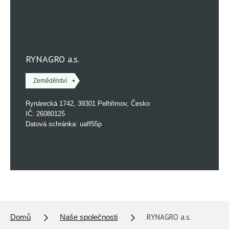
RYNAGRO a.s.
Zemědělství
Rynárecká 1742, 39301 Pelhřimov, Česko
IČ: 26080125
Datová schránka: uaff55p
RYNAGRO a.s.
Domů
Naše společnosti