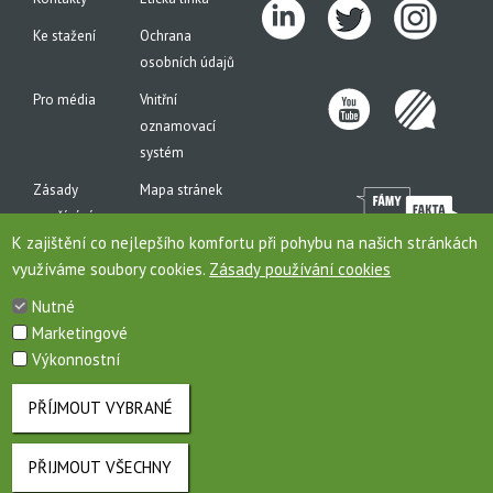
Ke stažení
Ochrana
osobních údajů
Pro média
Vnitřní
oznamovací
systém
Zásady
Mapa stránek
používání
K zajištění co nejlepšího komfortu při pohybu na našich stránkách
cookies
využíváme soubory cookies.
Zásady používání cookies
Nutné
Marketingové
Toto jsou internetové stránky společnosti AGROFERT, a.s., IČO 26185610, se sídlem na
Výkonnostní
adrese Pyšelská 2327/2, Chodov, 149 00 Praha 4, zapsané v obchodním rejstříku pod
sp. zn. B 6626/MSPH. Společnost AGROFERT, a.s., je členem (řídící společností)
koncernu AGROFERT.
PŘÍJMOUT VYBRANÉ
PŘIJMOUT VŠECHNY
ODVOLAT SOUHLAS