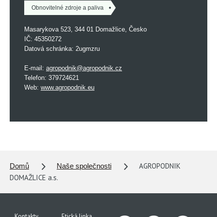
Obnovitelné zdroje a paliva
Masarykova 523, 344 01 Domažlice, Česko
IČ: 45350272
Datová schránka: 2ugmzru
E-mail:
agropodnik@agropodnik.cz
Telefon: 379724621
Web:
www.agropodnik.eu
AGROPODNIK
Domů
Naše společnosti
DOMAŽLICE a.s.
Kontakty
Etická linka