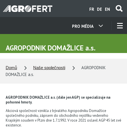
Přejít
FR
DE
EN
k
hlavnímu
obsahu
PRO MÉDIA
NAŠE SPOLEČNOSTI
AGROPODNIK DOMAŽLICE a.s.
KONTAKTY
AGROPODNIK
Domů
Naše společnosti
O NÁS
DOMAŽLICE a.s.
KARIÉRA
AGROPODNIK DOMAŽLICE a.s. (dále jen AGP) se specializuje na
pohonné hmoty.
Akciová společnost vznikla z bývalého Agropodniku Domažlice
AKTUALITY
společného podniku, zápisem do obchodního rejstříku vedeného
Krajským soudem v Plzni dne 1.7.1992. V roce 2021 oslavil AGP 45 let své
existence.