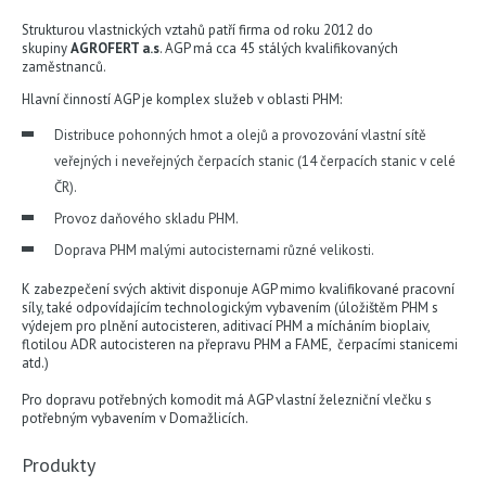
Strukturou vlastnických vztahů patří firma od roku 2012 do
skupiny
AGROFERT a.s
. AGP má cca 45 stálých kvalifikovaných
zaměstnanců.
Hlavní činností AGP je komplex služeb v oblasti PHM:
Distribuce pohonných hmot a olejů a provozování vlastní sítě
veřejných i neveřejných čerpacích stanic (14 čerpacích stanic v celé
ČR).
Provoz daňového skladu PHM.
Doprava PHM malými autocisternami různé velikosti.
K zabezpečení svých aktivit disponuje AGP mimo kvalifikované pracovní
síly, také odpovídajícím technologickým vybavením (úložištěm PHM s
výdejem pro plnění autocisteren, aditivací PHM a mícháním bioplaiv,
flotilou ADR autocisteren na přepravu PHM a FAME, čerpacími stanicemi
atd.)
Pro dopravu potřebných komodit má AGP vlastní železniční vlečku s
potřebným vybavením v Domažlicích.
Produkty