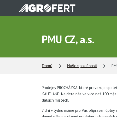
Přejít
k
hlavnímu
obsahu
PMU CZ, a.s.
PMU
Domů
Naše společnosti
Prodejny PROCHÁZKA, které provozuje společ
KAUFLAND. Najdete nás ve více než 100 měst
dalších místech.
7 dní v týdnu máme pro Vás připraven úplný s
denně přímo v zázemí prodejen, vybavených