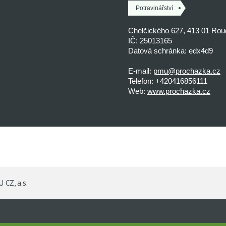
Potravinářství
Chelčického 627, 413 01 Ro
IČ: 25013165
Datová schránka: edx4d9
E-mail:
pmu@prochazka.cz
Telefon: +420416856111
Web:
www.prochazka.cz
 CZ, a.s.
a