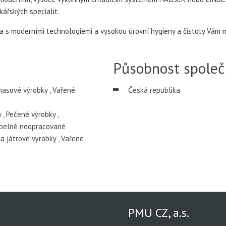
ářských specialit.
asa s moderními technologiemi a vysokou úrovní hygieny a čistoty Vá
Působnost společ
asové výrobky
,
Vařené
Česká republika
y
,
Pečené výrobky
,
pelně neopracované
a játrové výrobky
,
Vařené
PMU CZ, a.s.