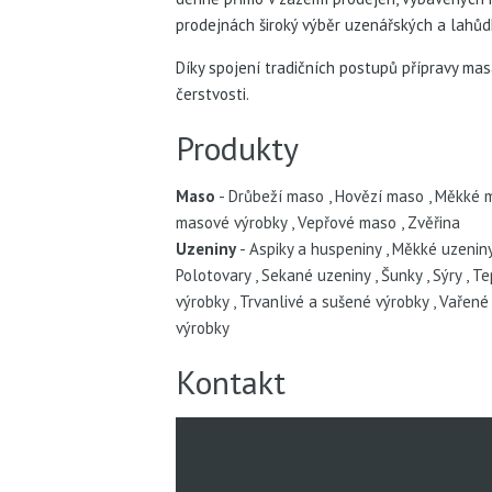
prodejnách široký výběr uzenářských a lahůdk
Díky spojení tradičních postupů přípravy m
čerstvosti.
Produkty
Maso
Drůbeží maso
,
Hovězí maso
,
Měkké m
masové výrobky
,
Vepřové maso
,
Zvěřina
Uzeniny
Aspiky a huspeniny
,
Měkké uzenin
Polotovary
,
Sekané uzeniny
,
Šunky
,
Sýry
,
Te
výrobky
,
Trvanlivé a sušené výrobky
,
Vařené 
výrobky
Kontakt