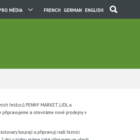
PRO MÉDIA
FRENCH
GERMAN
ENGLISH
dních řetězců PENNY MARKET, LIDL a
 připravujeme a otevíráme nové prodejny v
tovary bourají a připravují naši řezníci
7 dní v týdnu máme také připraven ve všech