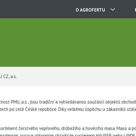
O AGROFERTU
NAŠE SPOLEČNOSTI
KONTAKTY
 CZ, a.s.
O NÁS
KARIÉRA
nost PMU, a.s., jsou tradiční a vyhledávanou součástí objektů obcho
ech po celé České republice. Díky velkému úspěchu u zákazníků stále
AKTUALITY
ortiment čerstvého vepřového, drůbežího a hovězího masa. Maso a polo
 moderním, vysoce výkonným chladícím systémem HAUSER nebo LINDE. 