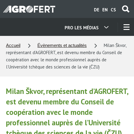
Aller
DE
EN
CS
au
contenu
principal
PRO LES MÉDIAS
NOS ENTREPRISES
Milan Škvor,
Accueil
Évènements et actualités
représentant d’AGROFERT, est devenu membre du Conseil de
CONTACTS
coopération avec le monde professionnel auprès de
l’Université tchèque des sciences de la vie (ČZU)
À PROPOS DE NOUS
Milan Škvor, représentant d’AGROFERT,
CARRIÈRE
est devenu membre du Conseil de
coopération avec le monde
ACTUALITÉS
professionnel auprès de l’Université
tchèque des sciences de la vie (ČZU)