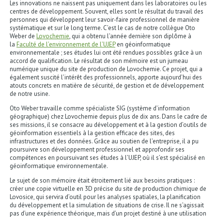
Les innovations ne naissent pas uniquement dans les laboratoires ou les
centres de développement. Souvent, elles sont le résultat du travail des
personnes qui développent leur savoir-faire professionnel de manière
systématique et sur le long terme. C’est le cas de notre collègue Oto
Weber de
Lovochemie
, qui a obtenu l’année dernière son diplôme à
la
Faculté de l’environnement de l’UJEP
en géoinformatique
environnementale ; ses études lui ont été rendues possibles grâce à un
accord de qualification. Le résultat de son mémoire est un jumeau
numérique unique du site de production de Lovochemie. Ce projet, qui a
également suscité l’intérêt des professionnels, apporte aujourd’hui des
atouts concrets en matière de sécurité, de gestion et de développement
de notre usine.
Oto Weber travaille comme spécialiste SIG (système d’information
géographique) chez Lovochemie depuis plus de dix ans. Dans le cadre de
ses missions, il se consacre au développement et à la gestion d’outils de
géoinformation essentiels à la gestion efficace des sites, des
infrastructures et des données. Grâce au soutien de l’entreprise, il a pu
poursuivre son développement professionnel et approfondir ses
compétences en poursuivant ses études à l’UJEP, où il s’est spécialisé en
géoinformatique environnementale.
Le sujet de son mémoire était étroitement lié aux besoins pratiques :
créer une copie virtuelle en 3D précise du site de production chimique de
Lovosice, qui servira d’outil pour les analyses spatiales, la planification
du développement et la simulation de situations de crise. Il ne s’agissait
pas d’une expérience théorique, mais d’un projet destiné à une utilisation