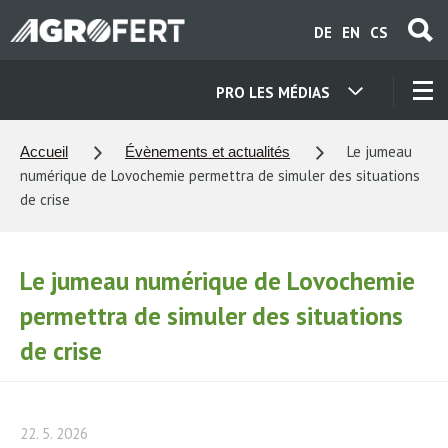
Aller
DE
EN
CS
au
contenu
principal
PRO LES MÉDIAS
NOS ENTREPRISES
Le jumeau
Accueil
Évènements et actualités
numérique de Lovochemie permettra de simuler des situations
CONTACTS
de crise
À PROPOS DE NOUS
Le jumeau numérique de Lovochemie
permettra de simuler des situations
CARRIÈRE
de crise
ACTUALITÉS
22. 5. 2026