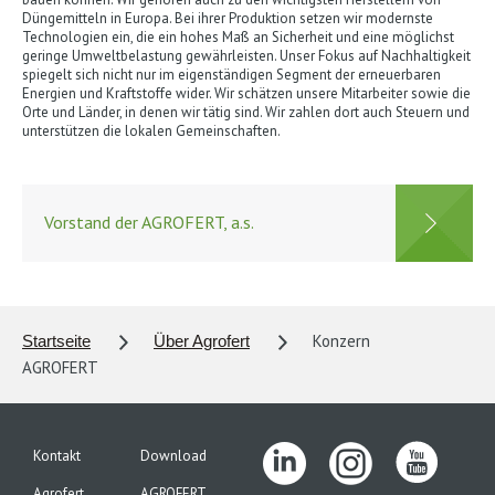
Düngemitteln in Europa. Bei ihrer Produktion setzen wir modernste
Technologien ein, die ein hohes Maß an Sicherheit und eine möglichst
geringe Umweltbelastung gewährleisten. Unser Fokus auf Nachhaltigkeit
spiegelt sich nicht nur im eigenständigen Segment der erneuerbaren
Energien und Kraftstoffe wider. Wir schätzen unsere Mitarbeiter sowie die
Orte und Länder, in denen wir tätig sind. Wir zahlen dort auch Steuern und
unterstützen die lokalen Gemeinschaften.
Rozcestník
-
Vorstand der AGROFERT, a.s.
Hlavní
web
(DE)
Konzern
Startseite
Über Agrofert
AGROFERT
Kontakt
Download
Agrofert
AGROFERT