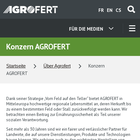
Direkt
FR
EN
CS
zum
Inhalt
FÜR DIE MEDIEN
UNSERE GESELLSCHAFT
Konzern AGROFERT
KONTAKT
Konzern
Startseite
Über Agrofert
AGROFERT
ÜBER UNS
Dank seiner Strategie „Vom Feld auf den Teller“ bietet AGROFERT in
KARRIERE
Mitteleuropa hochwertige regionale Lebensmittel an, deren Herkunft bis
zu einem bestimmten Feld oder Stall zurückverfolgt werden kann. Wir
betrachten einen Beitrag zur Ernährungssicherheit als Teil unserer
sozialen Verantwortung.
AKTUELLES
Seit mehr als 30 Jahren sind wir ein fairer und verlässlicher Partner für
Landwirte, die auf unsere Dienstleistungen, Produkte und Technologien
bauen können. Wir gehören auch zu den wichtigsten Herstellern von