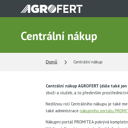
Přejít
k
hlavnímu
obsahu
Centrální nákup
Centrální nákup
Domů
Centrální nákup AGROFERT (dále také jen
zboží a služeb, a to především prostřednict
Nedílnou rolí Centrálního nákupu je také met
také administrace
nákupního portálu PROM
Nákupní portál PROMITEA pokrývá kompletní 