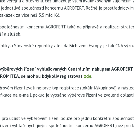
ako veřejná a otevřená, což umožňuje všem kvalifikovaným zájemcům zú
 jednotlivé společnosti koncernu AGROFERT. Ročně je prostřednictv
akázek za více než 5,5 mld. Kč.
společnostmi koncernu AGROFERT také na přípravě a realizaci strategi
ží a služeb.
bliky a Slovenské republiky, ale i dalších zemí Evropy, je tak CNA v
se výběrových řízení vyhlašovaných Centrálním nákupem AGROFERT
ROMITEA, se mohou kdykoliv registrovat
zde
.
rovém řízení zvolí nejprve typ registrace (lokální/skupinová) a násled
fikace na e-mail, pokud je vypsáno výběrové řízení ve zvolené oblasti/
n pro účast ve výběrovém řízení pouze pro jednu konkrétní společnos
řízení vyhlášených jinými společnostmi koncernu AGROFERT, než pro k