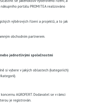
častnit se jakéhokoliv výběrového řízení, a
ím nákupního portálu PROMITEA realizováno
ckých výběrových řízení a projektů, a to jak
ýznamným obchodním partnerem.
 nebo jednotlivými společnostmi
ně si vybere v jakých oblastech (kategoriích)
kategorii).
t koncernu AGROFERT. Dodavatel se v rámci
terou je registrován.