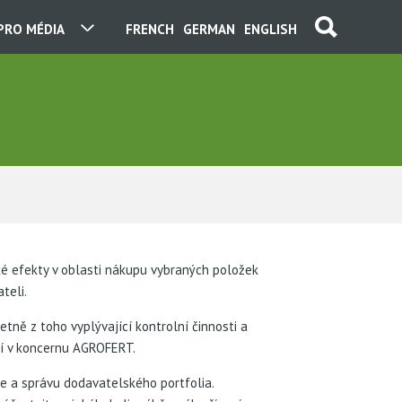
PRO MÉDIA
FRENCH
GERMAN
ENGLISH
é efekty v oblasti nákupu vybraných položek
teli.
tně z toho vyplývající kontrolní činnosti a
ní v koncernu AGROFERT.
e a správu dodavatelského portfolia.