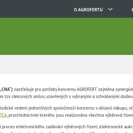
O AGROFERTU
NAŠE SPOLEČNOSTI
KONTAKTY
O NÁS
 „CNA“)
zastřešuje pro potřeby koncernu AGROFERT zejména synergick
vím tzv. rámcových smluv, uzavřených s vybranými a schválenými dodava
KARIÉRA
odické vedení jednotlivých společností koncernu v oblasti nákupu, vče
ITEA
, prostřednictvím kterého jsou realizována všechna výběrová říze
AKTUALITY
proces elektronického zadávání výběrových řízení, elektronické aukc