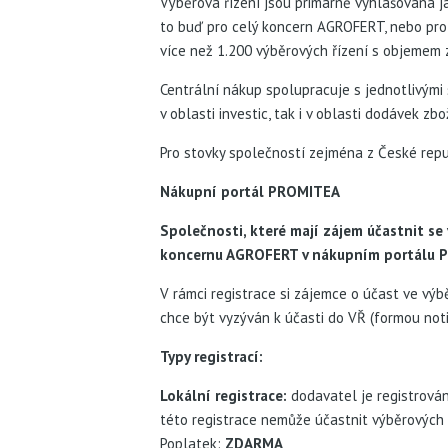
Výběrová řízení jsou primárně vyhlašována j
to buď pro celý koncern AGROFERT, nebo pro
více než 1.200 výběrových řízení s objemem z
Centrální nákup spolupracuje s jednotlivými 
v oblasti investic, tak i v oblasti dodávek zbo
Pro stovky společností zejména z České repu
Nákupní portál PROMITEA
Společnosti, které mají zájem účastnit 
koncernu AGROFERT v nákupním portálu P
V rámci registrace si zájemce o účast ve výbě
chce být vyzýván k účasti do VŘ (formou noti
Typy registrací:
Lokální registrace:
dodavatel je registrová
této registrace nemůže účastnit výběrových 
Poplatek:
ZDARMA