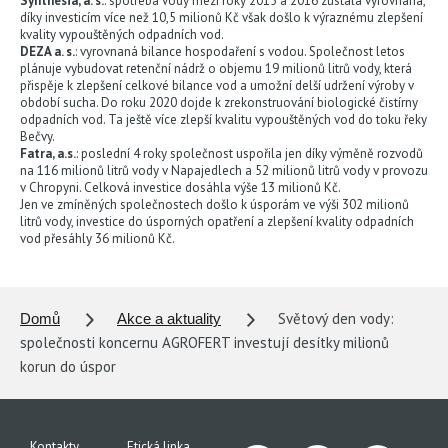
Synthesia, a. s.
: spotřeba vody mezi roky 2015 a 2016 zůstala vyrovnaná,
díky investicím více než 10,5 milionů Kč však došlo k výraznému zlepšení
kvality vypouštěných odpadních vod.
DEZA a. s.
: vyrovnaná bilance hospodaření s vodou. Společnost letos
plánuje vybudovat retenční nádrž o objemu 19 milionů litrů vody, která
přispěje k zlepšení celkové bilance vod a umožní delší udržení výroby v
období sucha. Do roku 2020 dojde k zrekonstruování biologické čistírny
odpadních vod. Ta ještě více zlepší kvalitu vypouštěných vod do toku řeky
Bečvy.
Fatra, a.s.
: poslední 4 roky společnost uspořila jen díky výměně rozvodů
na 116 milionů litrů vody v Napajedlech a 52 milionů litrů vody v provozu
v Chropyni. Celková investice dosáhla výše 13 milionů Kč.
Jen ve zmíněných společnostech došlo k úsporám ve výši 302 milionů
litrů vody, investice do úsporných opatření a zlepšení kvality odpadních
vod přesáhly 36 milionů Kč.
Světový den vody:
Domů
Akce a aktuality
společnosti koncernu AGROFERT investují desítky milionů
korun do úspor
Kontakty
Etická linka