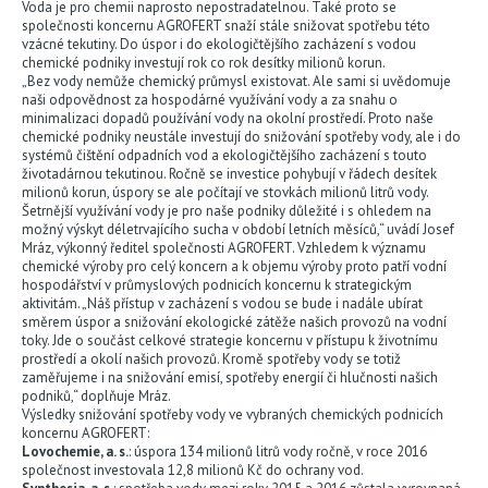
Voda je pro chemii naprosto nepostradatelnou. Také proto se
společnosti koncernu AGROFERT snaží stále snižovat spotřebu této
vzácné tekutiny. Do úspor i do ekologičtějšího zacházení s vodou
chemické podniky investují rok co rok desítky milionů korun.
„Bez vody nemůže chemický průmysl existovat. Ale sami si uvědomuje
naši odpovědnost za hospodárné využívání vody a za snahu o
minimalizaci dopadů používání vody na okolní prostředí. Proto naše
chemické podniky neustále investují do snižování spotřeby vody, ale i do
systémů čištění odpadních vod a ekologičtějšího zacházení s touto
životadárnou tekutinou. Ročně se investice pohybují v řádech desítek
milionů korun, úspory se ale počítají ve stovkách milionů litrů vody.
Šetrnější využívání vody je pro naše podniky důležité i s ohledem na
možný výskyt déletrvajícího sucha v období letních měsíců,“ uvádí Josef
Mráz, výkonný ředitel společnosti AGROFERT. Vzhledem k významu
chemické výroby pro celý koncern a k objemu výroby proto patří vodní
hospodářství v průmyslových podnicích koncernu k strategickým
aktivitám. „Náš přístup v zacházení s vodou se bude i nadále ubírat
směrem úspor a snižování ekologické zátěže našich provozů na vodní
toky. Jde o součást celkové strategie koncernu v přístupu k životnímu
prostředí a okolí našich provozů. Kromě spotřeby vody se totiž
zaměřujeme i na snižování emisí, spotřeby energií či hlučnosti našich
podniků,“ doplňuje Mráz.
Výsledky snižování spotřeby vody ve vybraných chemických podnicích
koncernu AGROFERT:
Lovochemie, a. s.
: úspora 134 milionů litrů vody ročně, v roce 2016
společnost investovala 12,8 milionů Kč do ochrany vod.