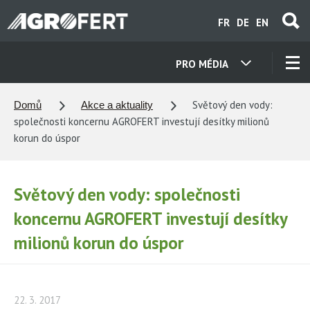
Přejít
FR
DE
EN
k
hlavnímu
obsahu
PRO MÉDIA
NAŠE SPOLEČNOSTI
Světový den vody:
Domů
Akce a aktuality
společnosti koncernu AGROFERT investují desítky milionů
KONTAKTY
korun do úspor
O NÁS
Světový den vody: společnosti
koncernu AGROFERT investují desítky
KARIÉRA
milionů korun do úspor
AKTUALITY
22. 3. 2017