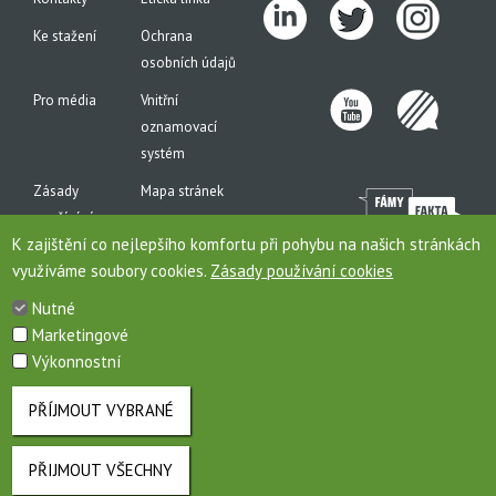
Ke stažení
Ochrana
osobních údajů
Pro média
Vnitřní
oznamovací
systém
Zásady
Mapa stránek
používání
K zajištění co nejlepšího komfortu při pohybu na našich stránkách
cookies
využíváme soubory cookies.
Zásady používání cookies
Nutné
Marketingové
Toto jsou internetové stránky společnosti AGROFERT, a.s., IČO 26185610, se sídlem na
Výkonnostní
adrese Pyšelská 2327/2, Chodov, 149 00 Praha 4, zapsané v obchodním rejstříku pod
sp. zn. B 6626/MSPH. Společnost AGROFERT, a.s., je členem (řídící společností)
koncernu AGROFERT.
PŘÍJMOUT VYBRANÉ
PŘIJMOUT VŠECHNY
ODVOLAT SOUHLAS