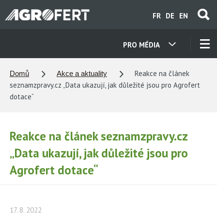
Přejít
FR
DE
EN
k
hlavnímu
obsahu
PRO MÉDIA
NAŠE SPOLEČNOSTI
Reakce na článek
Domů
Akce a aktuality
seznamzpravy.cz „Data ukazují, jak důležité jsou pro Agrofert
KONTAKTY
dotace“
O NÁS
Reakce na článek seznamzpravy.cz
„Data ukazují, jak důležité jsou pro
KARIÉRA
Agrofert dotace“
AKTUALITY
17. 8. 2022