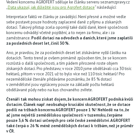
Vedení koncernu AGROFERT sděluje ke článku serveru seznamzpravy.cz
„
Data ukazují, jak důležité jsou pro Agrofert dotace
“ následující:
Interpretace faktů ve článku je zavádějící. Není přesné a možné vedle
sebe postavit pouze hodnoty zaplacené daně z příjmu a získaných
dotací. Takový přístup zcela opomíjí také další daně, které společnosti
koncernu odvádějí včetně pojištění, a to nejen za firmu, ale i za
zaměstnance.
Podíl dotací na odvodech a daních, které jsme zaplatili
za posledních deset let, činil 30 %.
Ano, je pravdou, že za posledních deset let získáváme vyšší částku na
dotacích. Tento trend je ovšem primárně způsoben tím, že se koncern
rozrůstá o další společnosti, a tím pádem přirozeně roste objem
získaných dotací. Pro představu; v roce 2010 jsme obdělávali cca 30 tisíc
hektarů, přitom v roce 2021 už to bylo více než 110 tisíc hektarů! Pro
nezemědělské čtenáře přidáváme poznámku, že 85 % dotací
v zemědělství jsou vypláceny pouze na základě počtu hektarů
obdělávané půdy nebo na kus chovaného zvířete.
Čtenáři tak mohou získat dojem, že koncern AGROFERT podniká kvůli
dotacím. Článek např. neobsahuje kruciální skutečnost, že se dotace
podílí na tržbách koncernu AGROFERT pouze 1 %! Nehledě na to, že
ač jsme největší zemědělskou společností v tuzemsku, čerpáme
pouze 3,6 % dotací určených pro celé české zemědělství. AGROFERT
také čerpá o 26 % méně zemědělských dotací k tržbám, než je průměr
v ČR.