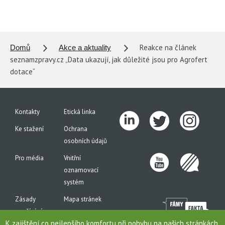
Reakce na článek
Domů
Akce a aktuality
seznamzpravy.cz „Data ukazují, jak důležité jsou pro Agrofert
dotace“
Kontakty
Etická linka
Ke stažení
Ochrana
osobních údajů
Pro média
Vnitřní
oznamovací
systém
Zásady
Mapa stránek
používání
K zajištění co nejlepšího komfortu při pohybu na našich stránkách
cookies