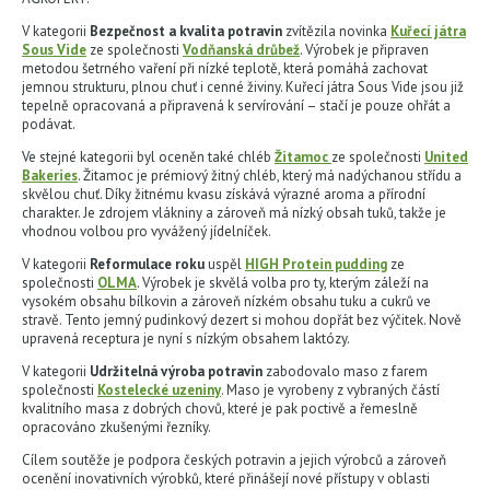
V kategorii
Bezpečnost a kvalita potravin
zvítězila novinka
Kuřecí játra
Sous Vide
ze společnosti
Vodňanská drůbež
. Výrobek je připraven
metodou šetrného vaření při nízké teplotě, která pomáhá zachovat
jemnou strukturu, plnou chuť i cenné živiny. Kuřecí játra Sous Vide jsou již
tepelně opracovaná a připravená k servírování – stačí je pouze ohřát a
podávat.
Ve stejné kategorii byl oceněn také chléb
Žitamoc
ze společnosti
United
Bakeries
. Žitamoc je prémiový žitný chléb, který má nadýchanou střídu a
skvělou chuť. Díky žitnému kvasu získává výrazné aroma a přírodní
charakter. Je zdrojem vlákniny a zároveň má nízký obsah tuků, takže je
vhodnou volbou pro vyvážený jídelníček.
V kategorii
Reformulace roku
uspěl
HIGH Protein pudding
ze
společnosti
OLMA
. Výrobek je skvělá volba pro ty, kterým záleží na
vysokém obsahu bílkovin a zároveň nízkém obsahu tuku a cukrů ve
stravě. Tento jemný pudinkový dezert si mohou dopřát bez výčitek. Nově
upravená receptura je nyní s nízkým obsahem laktózy.
V kategorii
Udržitelná výroba potravin
zabodovalo maso z farem
společnosti
Kostelecké uzeniny
. Maso je vyrobeny z vybraných částí
kvalitního masa z dobrých chovů, které je pak poctivě a řemeslně
opracováno zkušenými řezníky.
Cílem soutěže je podpora českých potravin a jejich výrobců a zároveň
ocenění inovativních výrobků, které přinášejí nové přístupy v oblasti