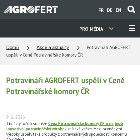
Přejít
FR
DE
EN
k
hlavnímu
obsahu
PRO MÉDIA
NAŠE SPOLEČNOSTI
Potravináři AGROFERT
Domů
Akce a aktuality
uspěli v Ceně Potravinářské komory ČR
KONTAKTY
Potravináři AGROFERT uspěli v Ceně
O NÁS
Potravinářské komory ČR
KARIÉRA
9. 6. 2026
AKTUALITY
Třináctý ročník soutěže
Cena Potravinářské komory ČR o nejlepší
inovativní potravinářský výrobek
zná své vítěze. Mezi oceněnými
výrobky uspěly také produkty z potravinářských společností koncernu
AGROFERT.