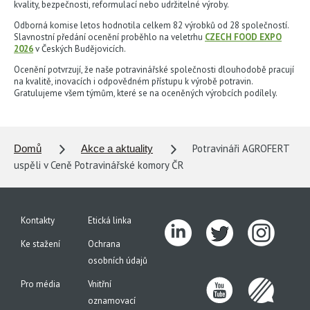
kvality, bezpečnosti, reformulací nebo udržitelné výroby.
Odborná komise letos hodnotila celkem 82 výrobků od 28 společností.
Slavnostní předání ocenění proběhlo na veletrhu
CZECH FOOD EXPO
2026
v Českých Budějovicích.
Ocenění potvrzují, že naše potravinářské společnosti dlouhodobě pracují
na kvalitě, inovacích i odpovědném přístupu k výrobě potravin.
Gratulujeme všem týmům, které se na oceněných výrobcích podílely.
Potravináři AGROFERT
Domů
Akce a aktuality
uspěli v Ceně Potravinářské komory ČR
Kontakty
Etická linka
Ke stažení
Ochrana
osobních údajů
Pro média
Vnitřní
oznamovací