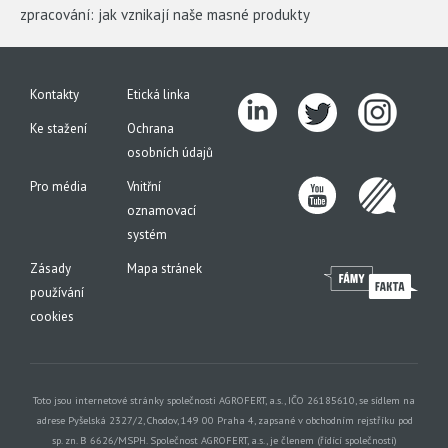
zpracování: jak vznikají naše masné produkty
Kontakty
Etická linka
Ke stažení
Ochrana
osobních údajů
Pro média
Vnitřní
oznamovací
systém
Zásady
Mapa stránek
používání
cookies
Toto jsou internetové stránky společnosti AGROFERT, a.s., IČO 26185610, se sídlem na
adrese Pyšelská 2327/2, Chodov, 149 00 Praha 4, zapsané v obchodním rejstříku pod
sp. zn. B 6626/MSPH. Společnost AGROFERT, a.s., je členem (řídící společností)