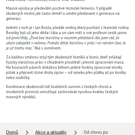
Masná výroba je především poctivé řeznické řemeslo. V případě
zkušených mistrů jde často téměř o umění předávané z generace na
generaci.
Jedním z nich je i Jan Broža, předák směny, který pochází z řeznické rodiny.
Řezníky byli už jeho děda i táta a on sám měl o své profesní cestě jasno
od první třídy.
„Život bez řezničiny si neumím představit. Ale jsem rád, že
ubylo zabijaček s rodinou. Protože dělat řezničinu v práci i ve volném čase, to
je už trochu moc,“
říká s úsměvem.
Za každou směnou stojí tým zkušených řezníků a řeznic, kteří zvládají
fyzicky náročnou práci v chladném prostředí i přesné zpracování masa.
Na bouracích pásech dokážou během jediné hodiny zpracovat stovky
půlek a připravit různé druhy úprav – od výseku přes plátky až po kostky
nebo nudličky.
Kombinace zkušeností lidí, kvalitních surovin z českých chovů a
moderních provozů umožňuje zachovávat vysokou kvalitu českých
masných výrobků.
Od chovu po
Domů
Akce a aktuality