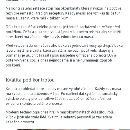
Na konci celého řetězce stojí masokombináty, které navazují na poctivé
řeznické řemeslo i tradiční receptury. Každý měsíc zde vznikají tisíce tun
masa a uzenin, které míří k zákazníkům.
Důležitou součástí celého procesu je i šetrné zacházení se zvířaty před
porážkou. Zvířata jsou nejprve ustájena v klidovém režimu, aby se snížil
stres, který má zásadní vliv na výslednou kvalitu masa.
Před vstupem do omračovacího boxu se jednotlivé kusy sprchují. V boxu
jsou umístěna zrcadla, která zvířatům navozují pocit větší skupiny a
pomáhají je uklidnit. Prasata jsou následně omráčena pomocí CO₂ a
poté vykrvena, což je dnes nejmodernější a nejhumánnější způsob
porážení.
Kvalita pod kontrolou
Kvalita a dohledatelnost jsou v masné výrobě zásadní. Každý kus masa
má svou identitu uloženou v čipu. Po načtení dat systém automaticky
vytiskne etikety pro jednotlivé části masa, což umožňuje přesnou
evidenci i kontrolu celého procesu.
Moderní technologie dnes hrají v masokombinátech důležitou roli,
klíčoví jsou ale stále lidé. Kvalitní a sehraný personál je základem
každého provozu.