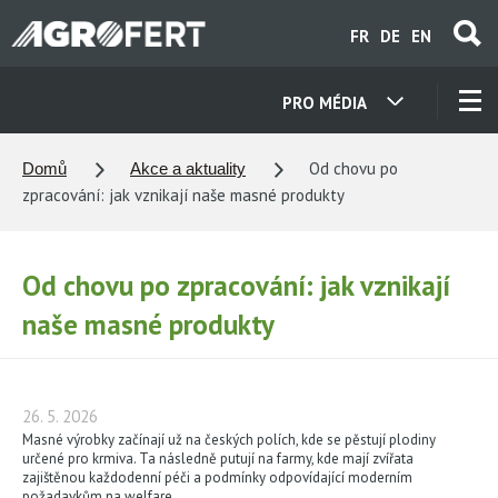
Přejít
FR
DE
EN
k
hlavnímu
obsahu
PRO MÉDIA
NAŠE SPOLEČNOSTI
Od chovu po
Domů
Akce a aktuality
zpracování: jak vznikají naše masné produkty
KONTAKTY
Od chovu po zpracování: jak vznikají
O NÁS
naše masné produkty
KARIÉRA
26. 5. 2026
AKTUALITY
Masné výrobky začínají už na českých polích, kde se pěstují plodiny
určené pro krmiva. Ta následně putují na farmy, kde mají zvířata
zajištěnou každodenní péči a podmínky odpovídající moderním
požadavkům na welfare.