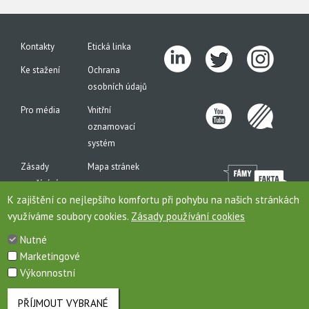
Kontakty
Etická linka
Ke stažení
Ochrana
osobních údajů
Pro média
Vnitřní
oznamovací
systém
Zásady
Mapa stránek
používání
K zajištění co nejlepšího komfortu při pohybu na našich stránkách
cookies
využíváme soubory cookies.
Zásady používání cookies
Nutné
Marketingové
Toto jsou internetové stránky společnosti AGROFERT, a.s., IČO 26185610, se sídlem na
Výkonnostní
adrese Pyšelská 2327/2, Chodov, 149 00 Praha 4, zapsané v obchodním rejstříku pod
sp. zn. B 6626/MSPH. Společnost AGROFERT, a.s., je členem (řídící společností)
koncernu AGROFERT.
PŘÍJMOUT VYBRANÉ