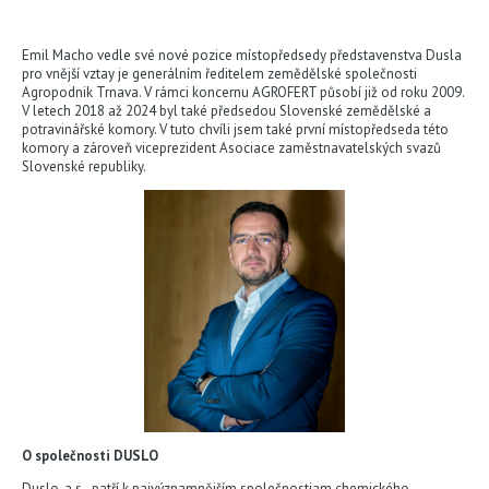
Emil Macho vedle své nové pozice místopředsedy představenstva Dusla
pro vnější vztay je generálním ředitelem zemědělské společnosti
Agropodnik Trnava. V rámci koncernu AGROFERT působí již od roku 2009.
V letech 2018 až 2024 byl také předsedou Slovenské zemědělské a
potravinářské komory. V tuto chvíli jsem také první místopředseda této
komory a zároveň viceprezident Asociace zaměstnavatelských svazů
Slovenské republiky.
O společnosti DUSLO
Duslo, a.s., patří k najvýznamnějším společnostiam chemického