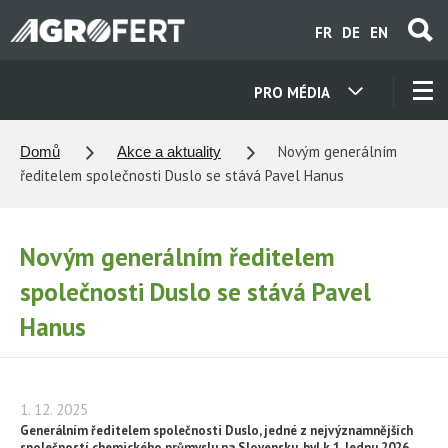
Přejít
FR
DE
EN
k
hlavnímu
obsahu
PRO MÉDIA
NAŠE SPOLEČNOSTI
Novým generálním
Domů
Akce a aktuality
ředitelem společnosti Duslo se stává Pavel Hanus
KONTAKTY
Novým generálním ředitelem
O NÁS
společnosti Duslo se stává Pavel
Hanus
KARIÉRA
AKTUALITY
1. 12. 2025
Generálním ředitelem společnosti Duslo, jedné z nejvýznamnějších
společností chemického průmyslu na Slovensku, byl k 1. lednu 2026