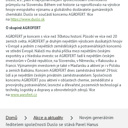
průmyslu na Slovensku. Během své historie sa vyprofilovalo na výrobce
hnojiv evropského významu a globálního dodávatele gumáreských
chemikálií. Duslo se součástí koncernu AGROFERT. Více
na
https://www.duslo.sk
O skupině AGROFERT
AGROFERT je koncern s více než 30letou historií. Působí ve více než 20
zemích světa. AGROFERT je druhým největším výrobcem dusíkatých hnojiv
v Evropě a jedním z největších zemědělských a potravinářských koncernů
ve střední Evropě. Náleží mu druhá příčka mezi největšími českými
exportéry a z hlediska investic se AGROFERT řadí k největším českým
investorům v České republice, na Slovensku, v Německu, v Rakousku a
Francii. Významným investorem je také v Maďarsku a aktivní je i v Polsku
a zemích Balkánu. Koncern AGROFERT dnes zaměstnává téměř 29 tisíc
lidí a je největším českým privátním zaměstnavatelem. Společnosti
koncernu AGROFERT jsou aktivní v oblastech chemie, zemědělství a
prvovýroby, potravinářství, lesnictví a dřevařství, pozemních technologií a
techniky, logistiky a dopravy a obnovitelných zdrojů. Více
na
www.agrofert.cz
Novým generálním
Domů
Akce a aktuality
ředitelem společnosti Duslo se stává Pavel Hanus