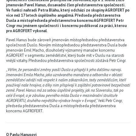
jmenován Pavel Hanus, dosavadní člen představenstva společnosti.
Ve funkci nahradí Petra Bláhu, který odchází ze skupiny AGROFERT po
více než 17 letech úspěšného angažmá. Předseda představenstva
Dusla a místopředseda představenstva koncernu AGFROFERT Petr
Cingr mu jménem společnosti i koncernu poděkoval za práci, kterou
pro AGROFERT vykonal
.
Pavel Hanus bude zároveň jmenován místopředsedou představenstva
společnosti Duslo. Novým místopředsedou představenstva Dusla bude
jmenován Emil Macho, dlouholetý významný manažer koncernu
AGROFERT v segmentu zemědělství, který bude mít v Duslu na starosti
vnější vztahy. Předsedou představenstva společnosti zůstává Petr Cingr.
„
Věřím, že personální změny posílí Duslo a přispějí k jeho dalšímu rozvoji.
Jmenování Emila Macha, jako uznávaného manažera a odborníka v oblasti
zemědělství odráží náš respekt k našim zákazníkům, tedy zemědělcům, kteří
používají naše hnojiva, a díky nim přispívají k zajištění potravinové bezpečnosti
země. Pavel Hanus má za sebou úspěšné projekty, jak na Slovensku, tak po
celé Evropě, a je zárukou pevného místa Dusla v mezinárodní struktuře
AGROFERTU, druhého největšího výrobce hnojiv v Evropě
,“ řekl Petr Cingr,
předseda představenstva Dusla a místopředseda představenstva
koncernu AGFROFERT.
O Pavlu Hanusovi