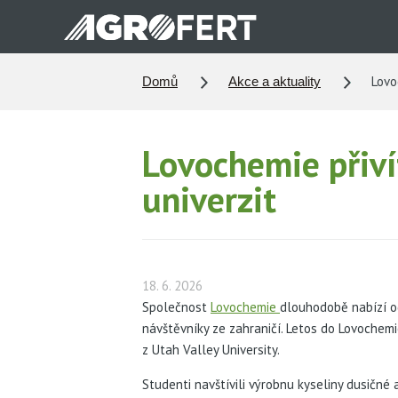
Přejít
k
hlavnímu
obsahu
Lovoc
Domů
Akce a aktuality
Lovochemie přiví
univerzit
18. 6. 2026
Společnost
Lovochemie
dlouhodobě nabízí od
návštěvníky ze zahraničí. Letos do Lovochemi
z Utah Valley University.
Studenti navštívili výrobnu kyseliny dusičné