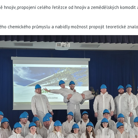
ě hnojiv, propojení celého řetězce od hnojiv a zemědělských komodit a
ého chemického průmyslu a nabídly možnost propojit teoretické znalo