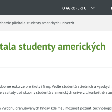
O AGROFERTU
hemie přivítala studenty amerických univerzit
NAŠE SPOLEČNOSTI
tala studenty amerických
KONTAKTY
O NÁS
KARIÉRA
borné exkurze pro školy i firmy. Vedle studentů středních a vysokých 
e zavítaly dvě skupiny studentů z amerických univerzit, konkrétně stud
AKTUALITY
 a výrobnu granulovaných hnojiv, kde měli možnost poznat technologick