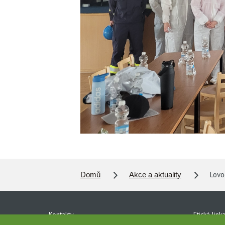
Lovoc
Domů
Akce a aktuality
Kontakty
Etická link