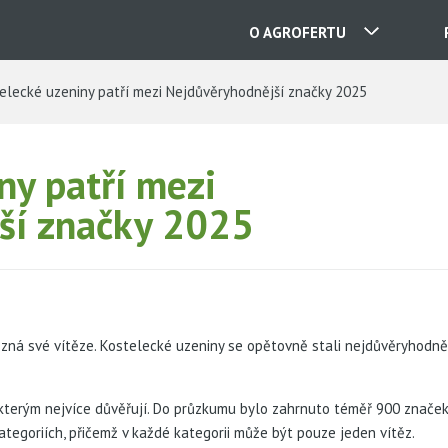
O AGROFERTU
lecké uzeniny patří mezi Nejdůvěryhodnější značky 2025
NAŠE SPOLEČNOSTI
ny patří mezi
KONTAKTY
ší značky 2025
O NÁS
KARIÉRA
 zná své vítěze. Kostelecké uzeniny se opětovně stali nejdůvěryhodněj
AKTUALITY
y, kterým nejvíce důvěřují. Do průzkumu bylo zahrnuto téměř 900 značek
ategoriích, přičemž v každé kategorii může být pouze jeden vítěz.