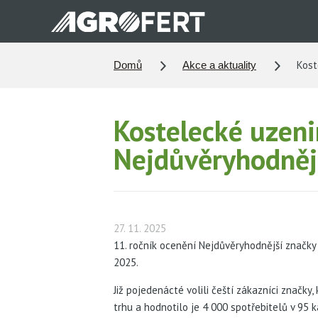
Přejít
k
hlavnímu
obsahu
Koste
Domů
Akce a aktuality
Kostelecké uzeni
Nejdůvěryhodněj
27. 11. 2025
11. ročník ocenění Nejdůvěryhodnější značky
2025.
Již pojedenácté volili čeští zákazníci značk
trhu a hodnotilo je 4 000 spotřebitelů v 95 k