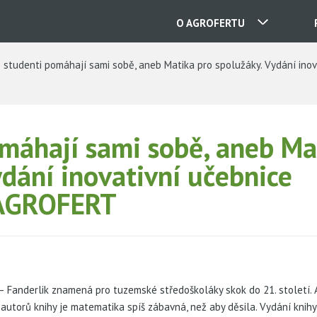
O AGROFERTU
studenti pomáhají sami sobě, aneb Matika pro spolužáky. Vydání ino
NAŠE SPOLEČNOSTI
KONTAKTY
máhají sami sobě, aneb Ma
ydání inovativní učebnice
O NÁS
 AGROFERT
KARIÉRA
AKTUALITY
 Fanderlik znamená pro tuzemské středoškoláky skok do 21. století. 
u autorů knihy je matematika spíš zábavná, než aby děsila. Vydání knih