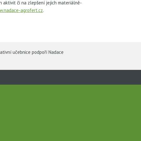
aktivit či na zlepšení jejich materiálně-
.nadace-agrofert.cz
.
vativní učebnice podpoří Nadace