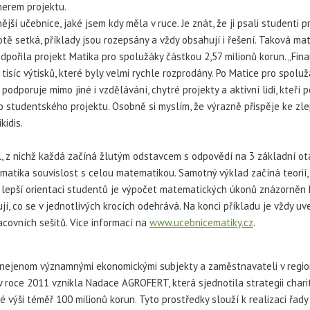
erem projektu.
ější učebnice, jaké jsem kdy měla v ruce. Je znát, že ji psali studenti
tě setká, příklady jsou rozepsány a vždy obsahují i řešení. Taková mat
dpořila projekt Matika pro spolužáky částkou 2,57 milionů korun. „Fina
6 tisíc výtisků, které byly velmi rychle rozprodány. Po Matice pro spol
odporuje mimo jiné i vzdělávání, chytré projekty a aktivní lidi, kteří p
tudentského projektu. Osobně si myslím, že výrazně přispěje ke zlep
idis.
l, z nichž každá začíná žlutým odstavcem s odpovědí na 3 základní ot
atika souvislost s celou matematikou. Samotný výklad začíná teorií, k
Pro lepší orientaci studentů je výpočet matematických úkonů znázorně
ují, co se v jednotlivých krocích odehrává. Na konci příkladu je vždy 
acovních sešitů. Více informací na
www.ucebnicematiky.cz
.
 nejenom významnými ekonomickými subjekty a zaměstnavateli v region
 roce 2011 vznikla Nadace AGROFERT, která sjednotila strategii charit
 výši téměř 100 milionů korun. Tyto prostředky slouží k realizaci řady