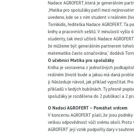
Nadace AGROFERT, která je generálním partn
„Matika pro spolužáky patří mezi nejinovativn
uvedeno, kde se s ním student v reálném živo
Tornikidis, ředitelka Nadace AGROFERT. Ta po
knihy a pracovních sešitů. V minulosti vyšlo 
studenty, tak mezi učiteli. Nadace AGROFERT p
že můžeme být generálním partnerem tohoto s
matematika často označována,“ dodává Tornik
O učebnici Matika pro spolužáky
Kniha je sestavena z jednotlivých podkapito
reálném životě bude a jakou má daná problem
ji. Následuje návod, jak příklad vypočítat. 
příkladů v šedých bublinách. Ty přesně popis
spolužáky je rozdělena do 2 publikací a 2 pr
O Nadaci AGROFERT – Pomáhat srdcem
V koncernu AGROFERT platí, že jsou podniky
velkou odpovědnost vůči svému okolí. Proto v
AGROFERT její vznik podpořily dary v souhrnné