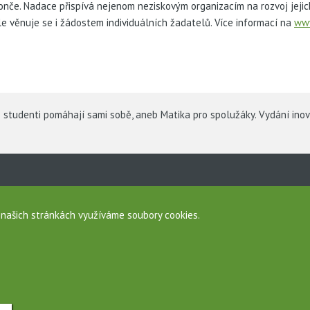
nče. Nadace přispívá nejenom neziskovým organizacím na rozvoj jejich 
e věnuje se i žádostem individuálních žadatelů. Více informací na
www
studenti pomáhají sami sobě, aneb Matika pro spolužáky. Vydání ino
a
sobních údajů
a našich stránkách využíváme soubory cookies.
namovací systém
nek