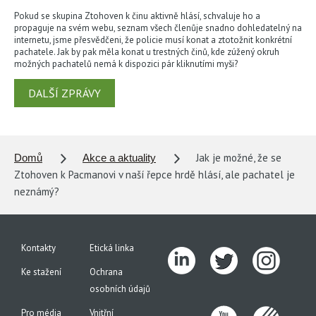
Pokud se skupina Ztohoven k činu aktivně hlásí, schvaluje ho a
propaguje na svém webu, seznam všech členůje snadno dohledatelný na
internetu, jsme přesvědčeni, že policie musí konat a ztotožnit konkrétní
pachatele. Jak by pak měla konat u trestných činů, kde zúžený okruh
možných pachatelů nemá k dispozici pár kliknutími myši?
DALŠÍ ZPRÁVY
Jak je možné, že se
Domů
Akce a aktuality
Ztohoven k Pacmanovi v naší řepce hrdě hlásí, ale pachatel je
neznámý?
Kontakty
Etická linka
Ke stažení
Ochrana
osobních údajů
Pro média
Vnitřní