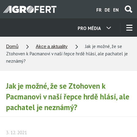
Přejít
FR
DE
EN
k
hlavnímu
obsahu
PRO MÉDIA
NAŠE SPOLEČNOSTI
Jak je možné, že se
Domů
Akce a aktuality
Ztohoven k Pacmanovi v naší řepce hrdě hlásí, ale pachatel je
KONTAKTY
neznámý?
O NÁS
Jak je možné, že se Ztohoven k
Pacmanovi v naší řepce hrdě hlásí, ale
KARIÉRA
pachatel je neznámý?
AKTUALITY
3. 12. 2021