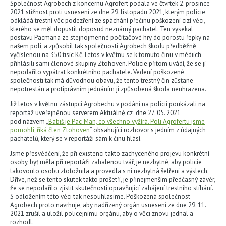
Společnost Agrobech z koncernu Agrofert podala ve čtvrtek 2. prosince
2021 stížnost proti usnesení ze dne 29. listopadu 2021, kterým policie
odkládá trestní věc podezření ze spáchání přečinu poškození cizí věci,
kterého se měl dopustit doposud neznámý pachatel. Ten vysekal
postavu Pacmana ze stejnojmenné počítačové hry do porostu řepky na
našem poli, a způsobil tak společnosti Agrobech škodu předběžně
vyčíslenou na 350 tisíc Kč. Letos v květnu se k tomuto činu v médiích
přihlásili sami členové skupiny Ztohoven. Policie přitom uvádí, že se jí
nepodařilo vypátrat konkrétního pachatele. Vedení poškozené
společnosti tak má důvodnou obavu, že tento trestný čin zůstane
nepotrestán a protiprávním jednáním jí způsobená škoda neuhrazena.
Již letos v květnu zástupci Agrobechu v podání na policii poukázali na
reportáž uveřejněnou serverem Aktuálně.cz dne 27. 05. 2021
pod názvem „
Babiš je Pac-Man, co všechno vyžírá. Poli Agrofertu jsme
pomohli, říká člen Ztohoven
“ obsahující rozhovor s jedním z údajných
pachatelů, který se v reportáži sám k činu hlásí.
Jsme přesvědčení, že při existenci takto zachyceného projevu konkrétní
osoby, byť měla při reportáži zahalenou tvář, je nezbytné, aby policie
takovouto osobu ztotožnila a provedla s ní nezbytná šetření a výslech.
Dříve, než se tento skutek takto prošetří, je přinejmenším předčasný závěr,
že se nepodařilo zjistit skutečnosti opravňující zahájení trestního stíhání.
S odložením této věci tak nesouhlasíme. Poškozená společnost
Agrobech proto navrhuje, aby nadřízený orgán usnesení ze dne 29. 11.
2021 zrušil a uložil policejnímu orgánu, aby o věci znovu jednal a
rozhodl.