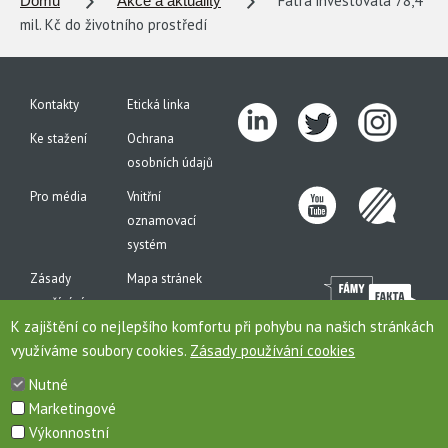
Fatra investovala 78,4
Domů
Akce a aktuality
mil. Kč do životního prostředí
Kontakty
Etická linka
Ke stažení
Ochrana
osobních údajů
Pro média
Vnitřní
oznamovací
systém
Zásady
Mapa stránek
používání
K zajištění co nejlepšího komfortu při pohybu na našich stránkách
cookies
využíváme soubory cookies.
Zásady používání cookies
Nutné
Marketingové
Toto jsou internetové stránky společnosti AGROFERT, a.s., IČO 26185610, se sídlem na
Výkonnostní
adrese Pyšelská 2327/2, Chodov, 149 00 Praha 4, zapsané v obchodním rejstříku pod