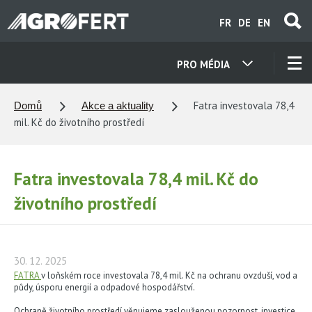
Přejít
FR
DE
EN
k
hlavnímu
obsahu
PRO MÉDIA
NAŠE SPOLEČNOSTI
Fatra investovala 78,4
Domů
Akce a aktuality
mil. Kč do životního prostředí
KONTAKTY
Fatra investovala 78,4 mil. Kč do
O NÁS
životního prostředí
KARIÉRA
30. 12. 2025
AKTUALITY
FATRA
v loňském roce investovala 78,4 mil. Kč na ochranu ovzduší, vod a
půdy, úsporu energií a odpadové hospodářství.
Ochraně životního prostředí věnujeme zaslouženou pozornost, investice