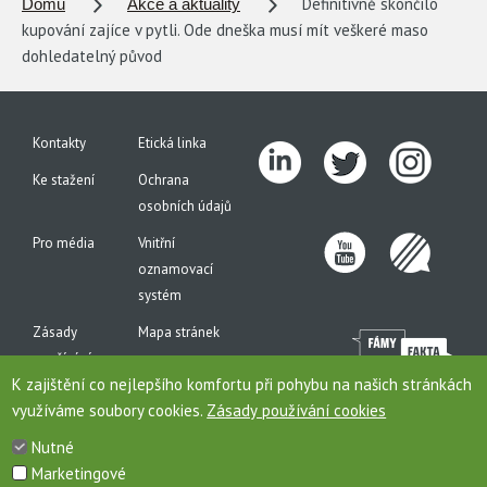
Definitivně skončilo
Domů
Akce a aktuality
kupování zajíce v pytli. Ode dneška musí mít veškeré maso
dohledatelný původ
Kontakty
Etická linka
Ke stažení
Ochrana
osobních údajů
Pro média
Vnitřní
oznamovací
systém
Zásady
Mapa stránek
používání
K zajištění co nejlepšího komfortu při pohybu na našich stránkách
cookies
využíváme soubory cookies.
Zásady používání cookies
Nutné
Marketingové
Toto jsou internetové stránky společnosti AGROFERT, a.s., IČO 26185610, se sídlem na