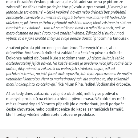
maso či tradiční českou potravinu, ale základní surovina je přitom ze
zahraničí, nezřídka také pochybného původu a zpracování.
„U masa je to
jednoduše srovnatelné – české vepřové, hovězí nebo drůbeží bez problémů
zpracujete, rozvezete a umístíte do regálů během maximálně 48 hodin. Ale
otázkou je, jak tomu je třeba v případě polského masa, které zůstane tu stát na
hranicích, tu v koloně – tam už se můžeme bavit i o několika dnech, než se
maso dostane na pult. Proto nové značení vítáme. Zákazníci si budou moci
vybrat, co a v jaké kvalitě chtějí za svoje peníze dostat,“
připomíná Janoušek.
Značení původu přitom není jen doménou “červených” mas, ale i
drůbežího. Vodňanská drůbež si zakládá na českém původu drůbeže.
Dokonce nabízí oblíbené Kuře s rodokmenem.
„U těchto kuřat je lehko
dosledovatelný jejich původ. Na každé etiketě je uvedeno něco jako rodné číslo
kuřete, díky němuž si zákazník na webových stránkách najde, odkud
pocházelo krmivo, na jaké farmě kuře vyrostlo, kde bylo zpracováno a že prošlo
veterinární kontrolou. Není to marketingový tah, ale snaha o to, aby zákazníci
mohli nakoupit to, co očekávají,“
říká Milan Říha, ředitel Vodňanské drůbeže.
Až se tedy dnes zákazníci vydají do obchodů, měli by se podívat u
masných produktů na etiketu a hledat původ masa. Několik slov může
mít zajímavý dopad. V tomto případě jde o rozhodnutí, jestli podpořit
české chovatele, nebo posílat peníze do kapes zahraničních farmářů,
kteří hledají vděčné odběratele dotované produkce.