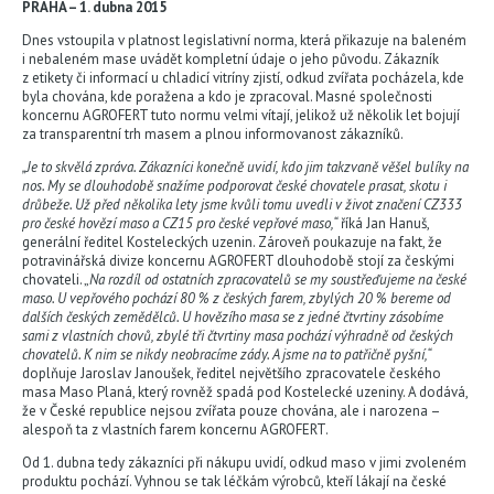
PRAHA – 1. dubna 2015
Dnes vstoupila v platnost legislativní norma, která přikazuje na baleném
i nebaleném mase uvádět kompletní údaje o jeho původu. Zákazník
z etikety či informací u chladicí vitríny zjistí, odkud zvířata pocházela, kde
byla chována, kde poražena a kdo je zpracoval. Masné společnosti
koncernu AGROFERT tuto normu velmi vítají, jelikož už několik let bojují
za transparentní trh masem a plnou informovanost zákazníků.
„Je to skvělá zpráva. Zákazníci konečně uvidí, kdo jim takzvaně věšel bulíky na
nos. My se dlouhodobě snažíme podporovat české chovatele prasat, skotu i
drůbeže. Už před několika lety jsme kvůli tomu uvedli v život značení CZ333
pro české hovězí maso a CZ15 pro české vepřové maso,“
říká Jan Hanuš,
generální ředitel Kosteleckých uzenin. Zároveň poukazuje na fakt, že
potravinářská divize koncernu AGROFERT dlouhodobě stojí za českými
chovateli. „
Na rozdíl od ostatních zpracovatelů se my soustřeďujeme na české
maso. U vepřového pochází 80 % z českých farem, zbylých 20 % bereme od
dalších českých zemědělců. U hovězího masa se z jedné čtvrtiny zásobíme
sami z vlastních chovů, zbylé tři čtvrtiny masa pochází výhradně od českých
chovatelů. K nim se nikdy neobracíme zády. A jsme na to patřičně pyšní,“
doplňuje Jaroslav Janoušek, ředitel největšího zpracovatele českého
masa Maso Planá, který rovněž spadá pod Kostelecké uzeniny. A dodává,
že v České republice nejsou zvířata pouze chována, ale i narozena –
alespoň ta z vlastních farem koncernu AGROFERT.
Od 1. dubna tedy zákazníci při nákupu uvidí, odkud maso v jimi zvoleném
produktu pochází. Vyhnou se tak léčkám výrobců, kteří lákají na české