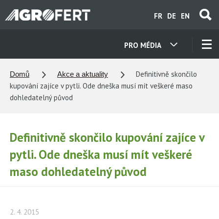
Přejít
FR
DE
EN
k
hlavnímu
obsahu
PRO MÉDIA
NAŠE SPOLEČNOSTI
Definitivně skončilo
Domů
Akce a aktuality
kupování zajíce v pytli. Ode dneška musí mít veškeré maso
KONTAKTY
dohledatelný původ
O NÁS
Definitivně skončilo kupování zajíce v
pytli. Ode dneška musí mít veškeré
KARIÉRA
maso dohledatelný původ
AKTUALITY
2. 4. 2015