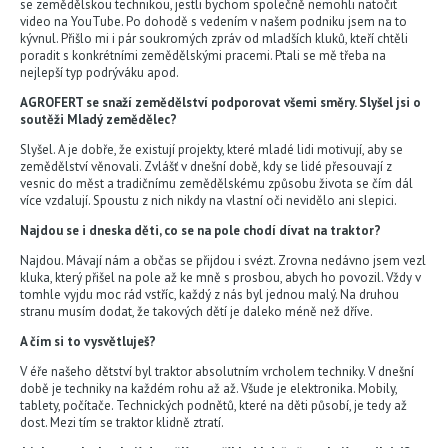
se zemědělskou technikou, jestli bychom společně nemohli natočit
video na YouTube. Po dohodě s vedením v našem podniku jsem na to
kývnul. Přišlo mi i pár soukromých zpráv od mladších kluků, kteří chtěli
poradit s konkrétními zemědělskými pracemi. Ptali se mě třeba na
nejlepší typ podrýváku apod.
AGROFERT se snaží zemědělství podporovat všemi směry. Slyšel jsi o
soutěži Mladý zemědělec?
Slyšel. A je dobře, že existují projekty, které mladé lidi motivují, aby se
zemědělství věnovali. Zvlášť v dnešní době, kdy se lidé přesouvají z
vesnic do měst a tradičnímu zemědělskému způsobu života se čím dál
více vzdalují. Spoustu z nich nikdy na vlastní oči nevidělo ani slepici.
Najdou se i dneska děti, co se na pole chodí dívat na traktor?
Najdou. Mávají nám a občas se přijdou i svézt. Zrovna nedávno jsem vezl
kluka, který přišel na pole až ke mně s prosbou, abych ho povozil. Vždy v
tomhle vyjdu moc rád vstříc, každý z nás byl jednou malý. Na druhou
stranu musím dodat, že takových dětí je daleko méně než dříve.
A čím si to vysvětluješ?
V éře našeho dětství byl traktor absolutním vrcholem techniky. V dnešní
době je techniky na každém rohu až až. Všude je elektronika. Mobily,
tablety, počítače. Technických podnětů, které na děti působí, je tedy až
dost. Mezi tím se traktor klidně ztratí.