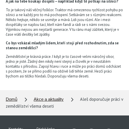
A jak na tebe koukají dospělí – například když tě potkají na silnici?
To je takový náš věčný folklor. Traktor má omezenou rychlost pohybu po
silnici a ne každý pro to má pochopení. Setkávám se s různými reakcemi.
Někdo hejtuje, někdo se usměje a mává. Lidi jsou různí. Ale i mezi
dospěláky se najdou tací, kteří nám fandí a rádi se s námi svezou.
Výjimkou nejsou ani nejstarší generace. V tu ránu mají zážitek, který je v
čase vrátí desítky let zpátky.
Co bys vzkázal mladým lidem, kteří stojí před rozhodnutím, zda se
stanou zemědělci?
Zemědělství je krásná práce. I když je to časově velmi náročný obor,
jedno je jisté. Žádný den nikdy není stejný a člověk je v neustálém
kontaktu s přírodou. Zapojí hlavu i ruce a může po práci domů odcházet
s pocitem, že se přímo podílí na obživě lidí téhle země. Hezčí práci
bychom asi těžko hledali. Doporučuju všema deseti.
Aleš doporučuje práci v
Domů
Akce a aktuality
zemědělství všema deseti