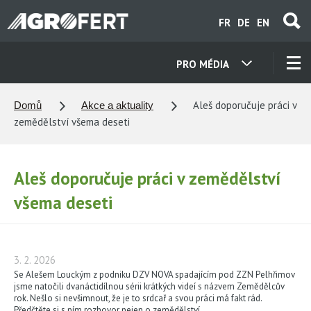
Přejít
FR
DE
EN
k
hlavnímu
obsahu
PRO MÉDIA
NAŠE SPOLEČNOSTI
Aleš doporučuje práci v
Domů
Akce a aktuality
zemědělství všema deseti
KONTAKTY
Aleš doporučuje práci v zemědělství
O NÁS
všema deseti
KARIÉRA
3. 2. 2026
AKTUALITY
Se Alešem Louckým z podniku DZV NOVA spadajícím pod ZZN Pelhřimov
jsme natočili dvanáctidílnou sérii krátkých videí s názvem Zemědělcův
rok. Nešlo si nevšimnout, že je to srdcař a svou práci má fakt rád.
Předčtěte si s ním rozhovor nejen o zemědělství.