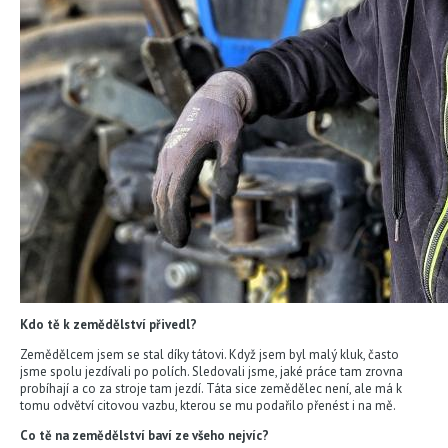
Kdo tě k zemědělství přivedl?
Zemědělcem jsem se stal díky tátovi. Když jsem byl malý kluk, často
jsme spolu jezdívali po polích. Sledovali jsme, jaké práce tam zrovna
probíhají a co za stroje tam jezdí. Táta sice zemědělec není, ale má k
tomu odvětví citovou vazbu, kterou se mu podařilo přenést i na mě.
Co tě na zemědělství baví ze všeho nejvíc?