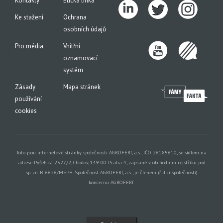
Kontakty
Etická linka
Ke stažení
Ochrana
osobních údajů
Pro média
Vnitřní
oznamovací
systém
Zásady
Mapa stránek
používání
cookies
Toto jsou internetové stránky společnosti AGROFERT, a.s., IČO 26185610, se sídlem na
adrese Pyšelská 2327/2, Chodov, 149 00 Praha 4, zapsané v obchodním rejstříku pod
sp. zn. B 6626/MSPH. Společnost AGROFERT, a.s., je členem (řídící společností)
koncernu AGROFERT.