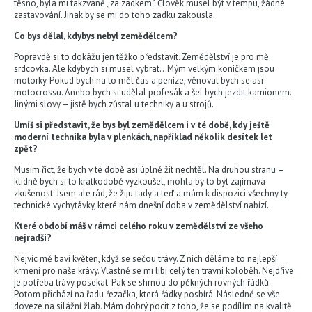
těsno, byla mi takzvaně „za zadkem“. Člověk musel být v tempu, žádné
zastavování. Jinak by se mi do toho zadku zakousla.
Co bys dělal, kdybys nebyl zemědělcem?
Popravdě si to dokážu jen těžko představit. Zemědělství je pro mě
srdcovka. Ale kdybych si musel vybrat…Mým velkým koníčkem jsou
motorky. Pokud bych na to měl čas a peníze, věnoval bych se asi
motocrossu. Anebo bych si udělal profesák a šel bych jezdit kamionem.
Jinými slovy – jistě bych zůstal u techniky a u strojů.
Umíš si představit, že bys byl zemědělcem i v té době, kdy ještě
moderní technika byla v plenkách, například několik desítek let
zpět?
Musím říct, že bych v té době asi úplně žít nechtěl. Na druhou stranu –
klidně bych si to krátkodobě vyzkoušel, mohla by to být zajímavá
zkušenost. Jsem ale rád, že žiju tady a teď a mám k dispozici všechny ty
technické vychytávky, které nám dnešní doba v zemědělství nabízí.
Které období máš v rámci celého roku v zemědělství ze všeho
nejradši?
Nejvíc mě baví květen, když se sečou trávy. Z nich děláme to nejlepší
krmení pro naše krávy. Vlastně se mi líbí celý ten travní koloběh. Nejdříve
je potřeba trávy posekat. Pak se shrnou do pěkných rovných řádků.
Potom přichází na řadu řezačka, která řádky posbírá. Následně se vše
doveze na silážní žlab. Mám dobrý pocit z toho, že se podílím na kvalitě