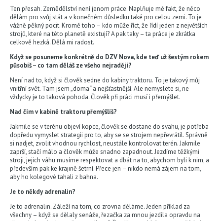
Ten přesah. Zemědělství není jenom práce. Naplňuje mě fakt, že něco
dělám pro svůj stát a v konečném důsledku také pro celou zemi. To je
vážně pěkný pocit. Kromě toho – kdo může říct, že řídí jeden z největších
strojů, které na této planetě existují? A pak taky – ta práce je zkrátka
celkově hezká. Dělá mi radost.
Když se posuneme konkrétně do DZV Nova, kde teď už šestým rokem
působíš – co tam děláš ze všeho nejraději?
Není nad to, když si člověk sedne do kabiny traktoru. To je takový můj
vnitřní svět. Tam jsem „doma“ a nejšťastnější. Ale nemyslete si, ne
vždycky je to taková pohoda. Člověk při práci musí i přemýšlet.
Nad čím v kabině traktoru přemýšlíš?
Jakmile se v terénu objeví kopce, člověk se dostane do svahu, je potřeba
dopředu vymyslet strategii pro to, aby se se strojem nepřevrátil. Správně
si nadjet, zvolit vhodnou rychlost, neustále kontrolovat terén. Jakmile
zaprší, stačí málo a člověk může snadno zapadnout. Jezdíme těžkými
stroji, jejich váhu musíme respektovat a dbát na to, abychom byli k nim, a
především pak ke krajině šetrní. Přece jen – nikdo nemá zájem na tom,
aby ho kolegové tahali z bahna.
Je to někdy adrenalin?
Je to adrenalin. Záleží na tom, co zrovna děláme. Jeden příklad za
všechny – když se dělaly senáže, řezačka za mnou jezdila opravdu na