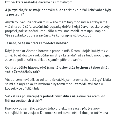
krmiva, které následně dáváme našim zvířatům.
A já myslela, že se tvoje odpověď bude točit okolo žní. Jaké vůbec byly
ty poslední?
Abych to uvedl na pravou míru – žně mám taky moc rád, ale trávy u mě
vítězí na plné čáře. Letošní žně dopadly dobře. I když červenec skoro celý
propršel, pak se počasí umoudřilo a my jsme mohli jet v srpnu naplno.
Vše se zvládlo dobře a zavčasu. Ke konci srpna už bylo „po“.
Je něco, co tě na práci zemědělce nebaví?
Když je venku všechno hotové a práce je míň. K tomu dojde každý rok v
zimě. To už doslova odpočítávám dny v kalendáři, až se budu moc rozjet
zase do polí a začít například s jarním přihnojováním.
Co ti proběhlo hlavou, když jsme tě oslovili, že bychom s tebou chtěli
točit Zemědělcův rok?
Vůbec jsem nevěděl, co od toho čekat. Nejsem zrovna „herecký typ“. Líbila
se mi ale myšlenka, že bychom díky tomu mohli zemědělství zase o
kousek více přiblížit lidem.
Setkal ses po zveřejnění jednotlivých dílů s nějakými reakcemi od
lidí na sociálních sítích?
Prakticky od samého začátku toho projektu mi začali přibývat noví
sledující. Lidi to zaujalo. Dokonce se mi ozvali nějací kluci, co točí videa