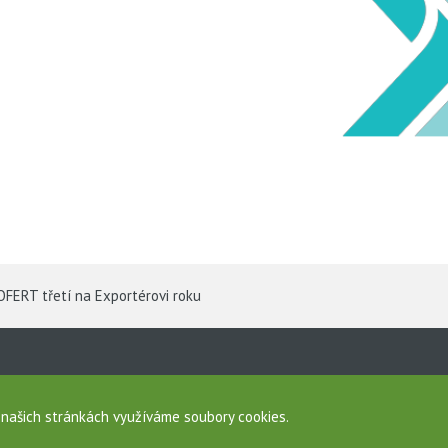
FERT třetí na Exportérovi roku
a
sobních údajů
a našich stránkách využíváme soubory cookies.
namovací systém