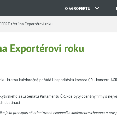
O AGROFERTU
FERT třetí na Exportérovi roku
NAŠE SPOLEČNOSTI
a Exportérovi roku
KONTAKTY
O NÁS
roku, kterou každoročně pořádá Hospodářská komora ČR - koncern AGR
KARIÉRA
Rytířského sálu Senátu Parlamentu ČR, kde byly oceněny firmy s nej
ch destinací.
AKTUALITY
ka jako proexportně orientovaná ekonomika konkurenceschopnou a prosper