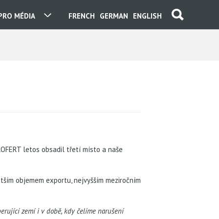
PRO MÉDIA
FRENCH
GERMAN
ENGLISH
OFERT letos obsadil třetí místo a naše
větším objemem exportu, nejvyšším meziročním
ující zemí i v době, kdy čelíme narušení