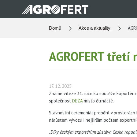
Přejít
k
hlavnímu
obsahu
AGRO
Domů
Akce a aktuality
AGROFERT třetí n
17. 12. 2025
Známe vítěze 31. ročníku soutěže Exportér 
společnost
DEZA
místo čtrnácté.
Slavnostní ceremoniál proběhl v prostorách 
nárůstem vývozu i nejširším počtem exportní
„
Díky českým exportérům zůstává Česká republi