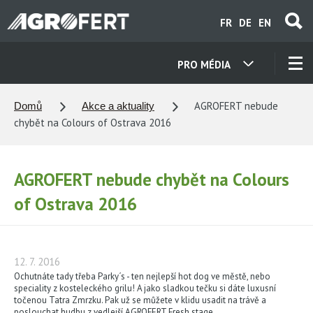
Přejít
FR
DE
EN
k
hlavnímu
obsahu
PRO MÉDIA
NAŠE SPOLEČNOSTI
AGROFERT nebude
Domů
Akce a aktuality
chybět na Colours of Ostrava 2016
KONTAKTY
AGROFERT nebude chybět na Colours
O NÁS
of Ostrava 2016
KARIÉRA
12. 7. 2016
AKTUALITY
Ochutnáte tady třeba Parky´s - ten nejlepší hot dog ve městě, nebo
speciality z kosteleckého grilu! A jako sladkou tečku si dáte luxusní
točenou Tatra Zmrzku. Pak už se můžete v klidu usadit na trávě a
poslouchat hudbu z vedlejší AGROFERT Fresh stage.