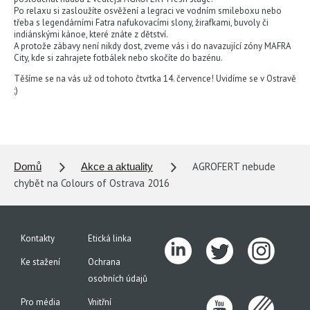
Po relaxu si zasloužíte osvěžení a legraci ve vodním smileboxu nebo
třeba s legendárními Fatra nafukovacími slony, žirafkami, buvoly či
indiánskými kánoe, které znáte z dětství.
A protože zábavy není nikdy dost, zveme vás i do navazující zóny MAFRA
City, kde si zahrajete fotbálek nebo skočíte do bazénu.
Těšíme se na vás už od tohoto čtvrtka 14. července! Uvidíme se v Ostravě
;)
AGROFERT nebude
Domů
Akce a aktuality
chybět na Colours of Ostrava 2016
Kontakty
Etická linka
Ke stažení
Ochrana
osobních údajů
Pro média
Vnitřní